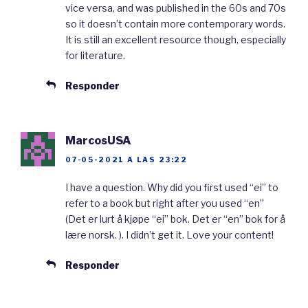
vice versa, and was published in the 60s and 70s
Det er viktig å lære ord i begynnelsen. Å
so it doesn’t contain more contemporary words.
It is still an excellent resource though, especially
bygge
ordforrådet
er essensielt. Jeg
for literature.
anbefaler å bruke Anki. Anki er et program for
å lage
memoreringskort
. Man må lage
Responder
kortene selv, men det er en god måte å lære
nye ord på. Jeg vil anbefale å bruke Anki-
MarcosUSA
kortene til Fluent Forever. Jeg
legger ved
ei
07-05-2021 A LAS 23:22
lenke i deskripsjonen. Et alternativ til Anki er
I have a question. Why did you first used “ei” to
Memrise. På Memrise kan man bruke kort som
refer to a book but right after you used “en”
folk allerede har laga. Jeg vil anbefale dere å
(Det er lurt å kjøpe “ei” bok. Det er “en” bok for å
lære norsk. ). I didn’t get it. Love your content!
lage kortene selv. Uansett er det viktig å
fokusere på å lære ord i begynnelsen.
Responder
På YouTube finnes det mange ressurser. Jeg