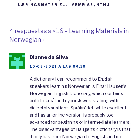
skal gi dere noen eksempler på materiale dere
LÆRINGSMATERIELL
,
MEMRISE
,
NTNU
kan bruke til å lære norsk
utenom
Duolingo.
4 respuestas a «1.6 – Learning Materials in
Det er lurt å kjøpe ei bok.
Det finnes
mange
Norwegian»
bøker for å lære norsk. «The Mystery of Nils»
er et eksempel. Det er en bok for å lære
Dianne da Silva
norsk. Man kan gå inn på nettstedet og lese
10-02-2021 A LAS 00:30
de første
kapitlene
gratis. Andre bøker dere
A dictionary I can recommend to English
kan bruke er «På vei» eller «Ny i Norge». I
speakers learning Norwegian is Einar Haugen’s
tillegg til ei bok kan man bruke
gratiskurset
Norwegian English Dictionary, which contains
til NTNU. Kurset til NTNU
ligger på
internett.
both bokmål and nynorsk words, along with
dialectal variations. Språkrådet, while excellent,
Det er et onlinekurs.
Oppbygningen
til kurset
and has an online version, is probably too
ligner mye på ei
lærebok
med små tekster og
advanced for beginning or intermediate learners.
The disadvantages of Haugen’s dictionary is that
litt grammatikk.
it only has from Norwegian to English and not