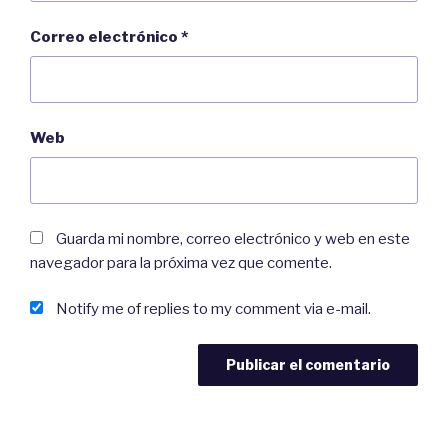
Learning vocabulary is essential in the start,
Correo electrónico
*
so get a good flashcard program. Personally, I
use Anki and would recommend it to
everyone. I use the decks of Fluent Forever
Web
which are great. I’ll post a link in the
description to his tutorials on how to install
them and how to use Anki. Memrise is a great
Guarda mi nombre, correo electrónico y web en este
alternative to Anki.
navegador para la próxima vez que comente.
There are a lot of resources on YouTube, and
Notify me of replies to my comment via e-mail.
the most well known is probably “Norsklærer
Karense”. She explains grammar and other
aspects of the Norwegian language in a clear
and slow Norwegian.