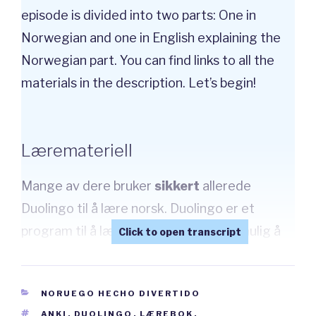
episode is divided into two parts: One in
Norwegian and one in English explaining the
Norwegian part. You can find links to all the
materials in the description. Let’s begin!
Læremateriell
Mange av dere bruker
sikkert
allerede
Duolingo til å lære norsk. Duolingo er et
program til å lære ulike språk. Det er mulig å
lære norsk med Duolingo. I denne episoden
skal jeg gi dere noen
forslag
til annet
CATEGORÍAS
NORUEGO HECHO DIVERTIDO
materiale dere kan bruke til å lære norsk. Jeg
ETIQUETAS
ANKI
,
DUOLINGO
,
LÆREBOK
,