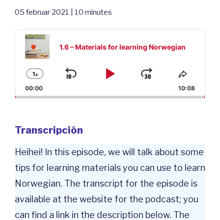
05 februar 2021 | 10 minutes
Audio
Player
1.6 – Materials for learning Norwegian
1
x
Saltar
Reproducir
Avanzar
Cambiar
Compar
la
este
00:00
10:08
hacia
/
velocidad
episodi
atrás
Pausar
de
reproducción
Transcripción
Heihei! In this episode, we will talk about some
tips for learning materials you can use to learn
Norwegian. The transcript for the episode is
available at the website for the podcast; you
can find a link in the description below. The