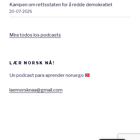
Kampen om rettsstaten for å redde demokratiet
Memoreringskort – Flashcard
20-07-2026
Legge ved… – Attach
Mira todos los podcasts
Uttrykk – Expression
LÆR NORSK NÅ!
Er ment for – Is meant for/is made for
Un podcast para aprender noruego
Nyheter – News
laernorsknaa@gmail.com
Nyhetssak – News article
Handler om… – Is about…
Tilbyr – Offers