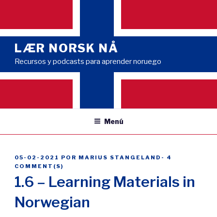
Saltar
al
contenido
LÆR NORSK NÅ
Recursos y podcasts para aprender noruego
Menú
PUBLICADO
05-02-2021
POR
MARIUS STANGELAND
-
4
EL
COMMENT(S)
1.6 – Learning Materials in
Norwegian