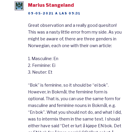
Marius Stangeland
har hørt mye bra om Norsklærer Karense.
09-05-2021 A LAS 09:31
Dere kjenner sikkert til henne allerede. Hun
Great observation and a really good quesiton!
snakker mye om grammatikk og det norske
This was a nasty little error from my side. As you
språket. Hun snakker bare norsk, men hun
might be aware of, there are three genders in
snakker sakte og forklarer ord og
uttrykk
.
Norwegian, each one with their own article:
1. Masculine: En
Klar Tale er ei avis på internett. Den
er ment
2. Feminine: Ei
for
folk som lærer norsk. Her kan dere lese
3. Neuter: Et
nyheter
på enkel norsk. Mange av
“Bok” is feminine, so it should be “ei bok”.
nyhetssakene
handler om
Norge. Det er en
However, in Bokmål, the feminine form is
optional. That is, you can use the same form for
god måte å lære litt om Norge også. Klar Tale
masculine and feminine nouns in Bokmål, e.g.
har også en podkast.
“En bok”. What you should not do, and what I did,
was to intermix them in the same text. I should
either have said “Det er lurt å kjøpe EN bok. Det
På Italki kan dere finne norsklærere som