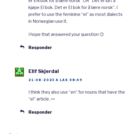
er EN bok for å lære norsk” OR “Det er lurt å
tilbyr
onlinetimer. Noen av lærerne er
kjøpe EI bok. Det er EI bok for å lære norsk”. I
profesjonelle,
mens
noen er bare
prefer to use the feminine “ei” as most dialects
in Norwegian use it.
privatpersoner
som kan norsk. Det koster
litt penger, men det er ikke veldig
dyrt
.
I hope that answered your question 🙂
Mange av lærerne tilbyr en
prøvetime
gratis
.
Responder
Kanskje kan dere prøve det og se om dere
liker det?
Elif Skjerdal
Det er viktig å finne ei god
ordbok
slik at
21-08-2023 A LAS 08:49
dere kan sjekke ord. Jeg bruker Språkrådet sin
I think they also use “en” for nouns that have the
ordbok selv. Der kan dere sjekke ord på både
“ei” article. ^^
bokmål og nynorsk. I tillegg kan dere sjekke
Responder
hvordan dere skal
bøye
verb
og
substantiv
.
Ordboka er nok den beste på norsk. Men den