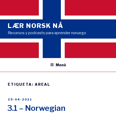
Saltar
al
contenido
LÆR NORSK NÅ
Recursos y podcasts para aprender noruego
Menú
ETIQUETA:
AREAL
PUBLICADO
29-04-2021
EL
3.1 – Norwegian