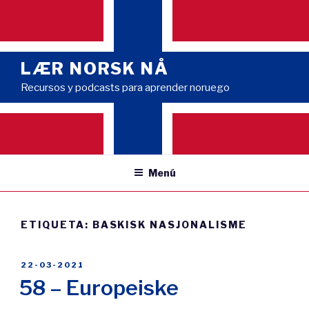
Saltar
al
contenido
LÆR NORSK NÅ
Recursos y podcasts para aprender noruego
Menú
ETIQUETA:
BASKISK NASJONALISME
PUBLICADO
22-03-2021
EL
58 – Europeiske