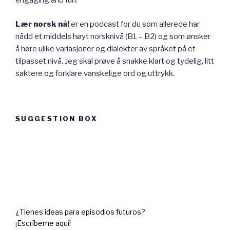
engaging and fun.
Lær norsk nå!
er en podcast for du som allerede har
nådd et middels høyt norsknivå (B1 – B2) og som ønsker
å høre ulike variasjoner og dialekter av språket på et
tilpasset nivå. Jeg skal prøve å snakke klart og tydelig, litt
saktere og forklare vanskelige ord og uttrykk.
SUGGESTION BOX
Suggestion
box
¿Tienes ideas para episodios futuros?
¡Escríbeme aquí!