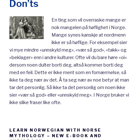
Don’ts
En ting som vil overraske mange er
nok mangelen på høflighet i Norge.
Mange synes kanskje at nordmenn
ikke er så høflige. For eksempel sier
vi mye mindre «unnskyld meg», «vær så god», «takk» og
«beklager» enn i andre kulturer. Ofte vil du bare høre «oi»
dersom noen dulter borti deg, altså kommer borti deg
med en feil. Dette er ikke ment som en fornærmelse, så
ikke ta deg nær av det. Å ta seg nær av noe betyr at man
tar det personlig. Så ikke ta det personlig om noen ikke
sier «vær så god» eller «unnskyld meg». I Norge bruker vi
ikke slike fraser like ofte.
LEARN NORWEGIAN WITH NORSE
MYTHOLOGY – NEW E-BOOK AND