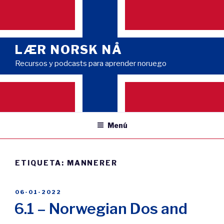
Saltar
al
contenido
LÆR NORSK NÅ
Recursos y podcasts para aprender noruego
Menú
ETIQUETA:
MANNERER
PUBLICADO
06-01-2022
EL
6.1 – Norwegian Dos and