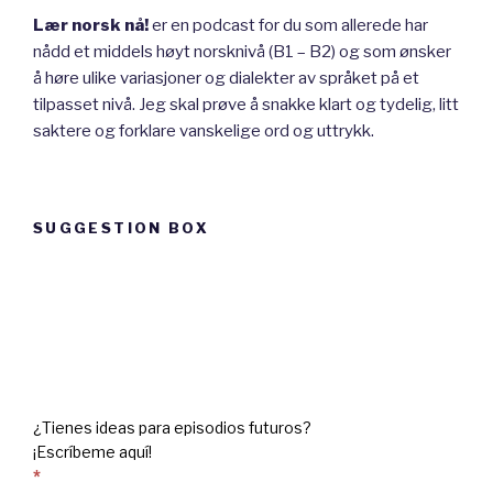
Lær norsk nå!
er en podcast for du som allerede har
nådd et middels høyt norsknivå (B1 – B2) og som ønsker
å høre ulike variasjoner og dialekter av språket på et
tilpasset nivå. Jeg skal prøve å snakke klart og tydelig, litt
saktere og forklare vanskelige ord og uttrykk.
SUGGESTION BOX
Suggestion
box
¿Tienes ideas para episodios futuros?
¡Escríbeme aquí!
*