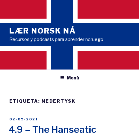
Saltar
al
contenido
LÆR NORSK NÅ
Recursos y podcasts para aprender noruego
Menú
ETIQUETA:
NEDERTYSK
PUBLICADO
02-09-2021
EL
4.9 – The Hanseatic