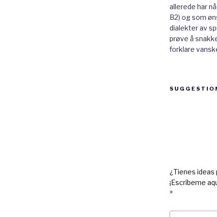
allerede har n
B2) og som øns
dialekter av sp
prøve å snakke 
forklare vanske
SUGGESTIO
Suggestion
box
¿Tienes ideas 
¡Escríbeme aqu
*