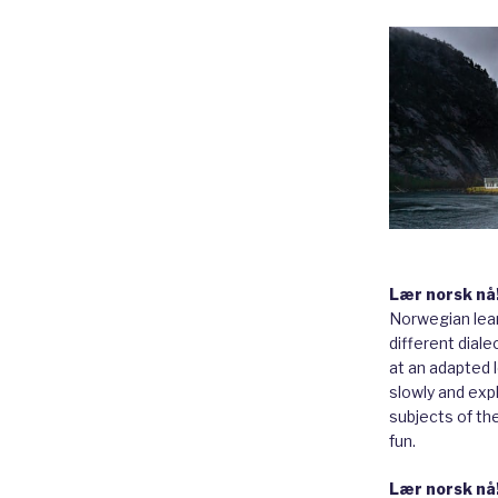
Lær norsk nå
Norwegian lear
different diale
at an adapted le
slowly and expl
subjects of th
fun.
Lær norsk nå