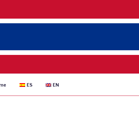
ame
ES
EN