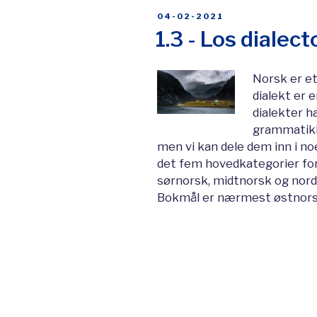
PUBLICADO
04-02-2021
EL
1.3 - Los dialec
Norsk er et
dialekt er 
dialekter ha
grammatikk.
men vi kan dele dem inn i no
det fem hovedkategorier for
sørnorsk, midtnorsk og nord
Bokmål er nærmest østnorsk