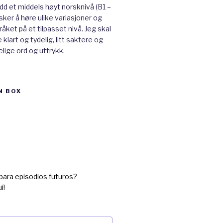
ådd et middels høyt norsknivå (B1 –
ker å høre ulike variasjoner og
råket på et tilpasset nivå. Jeg skal
klart og tydelig, litt saktere og
lige ord og uttrykk.
N BOX
para episodios futuros?
í!