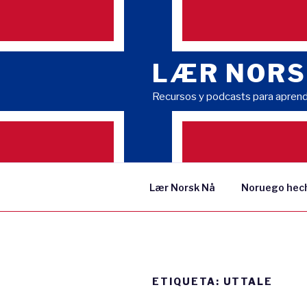
Saltar
al
contenido
LÆR NORS
Recursos y podcasts para apren
Lær Norsk Nå
Noruego hech
ETIQUETA:
UTTALE