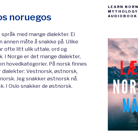
LEARN NOR
MYTHOLOGY 
tos noruegos
AUDIOBOOK
 språk med mange dialekter. Ei
en annen måte å snakke på. Ulike
r ofte litt ulik uttale, ord og
 I Norge er det mange dialekter,
en hovedkategorier. På norsk finnes
 dialekter: Vestnorsk, østnorsk,
norsk. Jeg snakker østnorsk nå.
. I Oslo snakker de østnorsk.