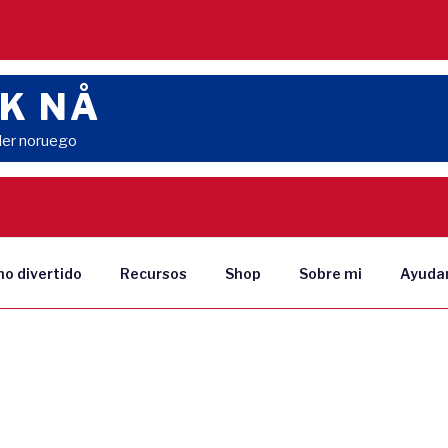
K NÅ
der noruego
o divertido
Recursos
Shop
Sobre mi
Ayud