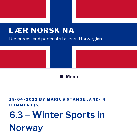
Skip
to
content
LÆR NORSK NÅ
Resources and podcasts to learn Norwegian
Menu
POSTED
18-04-2022
BY
MARIUS STANGELAND
-
4
ON
COMMENT(S)
6.3 – Winter Sports in
Norway