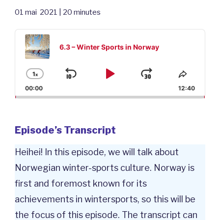
01 mai 2021 | 20 minutes
Audio
Player
6.3 – Winter Sports in Norway
1
x
Skip
Play
Jump
Change
Share
Playback
This
00:00
12:40
Backward
Pause
Forward
Rate
Episod
Episode’s Transcript
Heihei! In this episode, we will talk about
Norwegian winter-sports culture. Norway is
first and foremost known for its
achievements in wintersports, so this will be
the focus of this episode. The transcript can