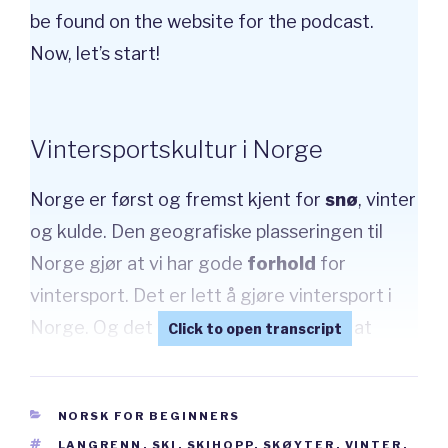
be found on the website for the podcast.
Now, let’s start!
Vintersportskultur i Norge
Norge er først og fremst kjent for
snø
, vinter
og kulde. Den geografiske plasseringen til
Norge gjør at vi har gode
forhold
for
vintersport. Det er lett å gjøre vintersport i
Norge. Og det er nok også grunnen til at
Norge har gjort det så bra i vinter-OL. Norge
er det landet i verden med flest vinter-OL
CATEGORIES
NORSK FOR BEGINNERS
medaljer
i verden, selv om vi bare er fem
TAGS
LANGRENN
,
SKI
,
SKIHOPP
,
SKØYTER
,
VINTER
,