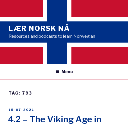
Skip
to
content
LÆR NORSK NÅ
Resources and podcasts to learn Norwegian
Menu
TAG:
793
POSTED
15-07-2021
ON
4.2 – The Viking Age in