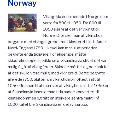
Norway
Vikingtida er en periode i Norge som
varte fra 800 til 1050. Fra 800 til
1050 sier vi at det var vikingtid i
Norge. Ofte sier man at vikingtida
begynte med vikingangrepet mot klosteret Lindisfarne i
Nord-England i 793. Likevel kan man si at perioden
begynte enda tidligere. For eksempel måtte
skipsteknologien utvikle seg i Skandinavia slik at det var
mulig å gå på vikingferder. Skipene måtte bli gode nok for
at det skulle være mulig med vikingraid. Dette begynte
allerede i 750. Slutten på vikingtida blir oftest satt til
1050. Grunnen til at man sier at vikingtida slutta i 1050 er
at Skandinavia innen denne tida hadde konvertert til
kristendommen og fått en sterkere sentralmakt. På
1000-tallet blei Skandinavia en del av Europa.