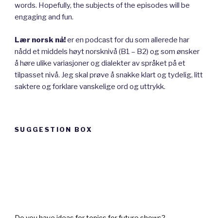
words. Hopefully, the subjects of the episodes will be
engaging and fun.
Lær norsk nå!
er en podcast for du som allerede har
nådd et middels høyt norsknivå (B1 – B2) og som ønsker
å høre ulike variasjoner og dialekter av språket på et
tilpasset nivå. Jeg skal prøve å snakke klart og tydelig, litt
saktere og forklare vanskelige ord og uttrykk.
SUGGESTION BOX
Suggestion
box
Do you have ideas for topics for future shows?