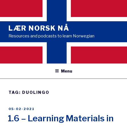
Skip
to
content
LÆR NORSK NÅ
Resources and podcasts to learn Norwegian
Menu
TAG:
DUOLINGO
POSTED
05-02-2021
ON
1.6 – Learning Materials in