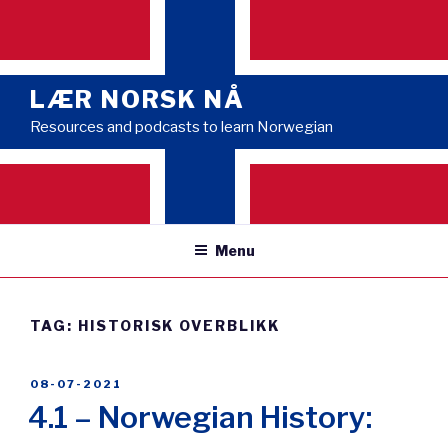
Skip
to
content
LÆR NORSK NÅ
Resources and podcasts to learn Norwegian
Menu
TAG:
HISTORISK OVERBLIKK
POSTED
08-07-2021
ON
4.1 – Norwegian History: