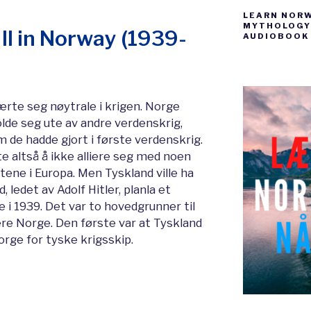
LEARN NOR
MYTHOLOGY 
II in Norway (1939-
AUDIOBOOK
rte seg nøytrale i krigen. Norge
lde seg ute av andre verdenskrig,
 de hadde gjort i første verdenskrig.
e altså å ikke alliere seg med noen
ene i Europa. Men Tyskland ville ha
 ledet av Adolf Hitler, planla et
i 1939. Det var to hovedgrunner til
re Norge. Den første var at Tyskland
rge for tyske krigsskip.