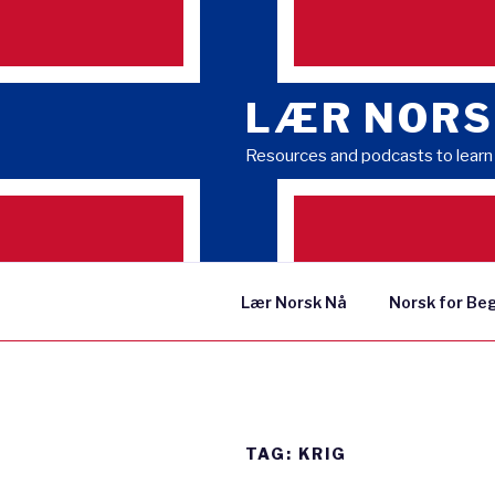
Skip
to
content
LÆR NORS
Resources and podcasts to lear
Lær Norsk Nå
Norsk for Be
TAG:
KRIG