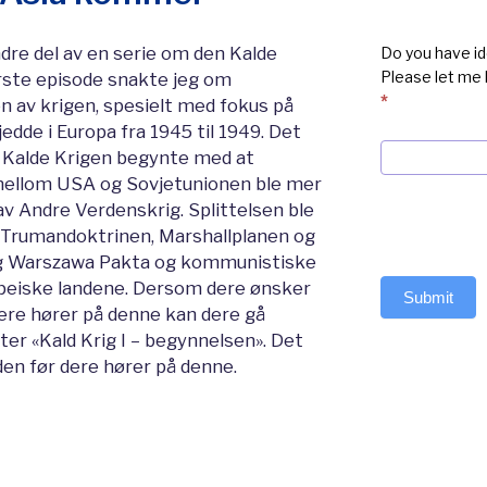
dre del av en serie om den Kalde
Do you have id
Please let me
ørste episode snakte jeg om
*
 av krigen, spesielt med fokus på
edde i Europa fra 1945 til 1949. Det
n Kalde Krigen begynte med at
mellom USA og Sovjetunionen ble mer
v Andre Verdenskrig. Splittelsen ble
v Trumandoktrinen, Marshallplanen og
og Warszawa Pakta og kommunistiske
opeiske landene. Dersom dere ønsker
Submit
dere hører på denne kan dere gå
ter «Kald Krig I – begynnelsen». Det
den før dere hører på denne.