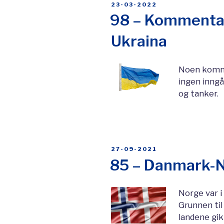
POSTED
23-03-2022
ON
98 – Kommentare
Ukraina
Noen kommen
ingen inng
og tanker.
POSTED
27-09-2021
ON
85 – Danmark-N
Norge var i
Grunnen til
landene gik