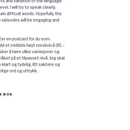
cts and variation of the language
vel. I will try to speak clearly,
ain difficult words. Hopefully, the
e episodes will be engaging and
!
er en podcast for du som
ådd et middels høyt norsknivå (B1 –
ker å høre ulike variasjoner og
råket på et tilpasset nivå. Jeg skal
klart og tydelig, litt saktere og
lige ord og uttrykk.
N BOX