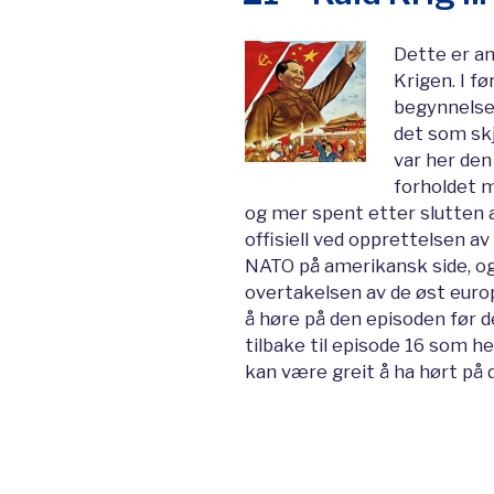
Dette er an
Krigen. I f
begynnelsen
det som skj
var her de
forholdet 
og mer spent etter slutten a
offisiell ved opprettelsen a
NATO på amerikansk side, 
overtakelsen av de øst eur
å høre på den episoden før 
tilbake til episode 16 som he
kan være greit å ha hørt på 