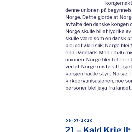
kongemakt.
denne unionen på begynnelse
Norge. Dette gjorde at Norge
avtalte den danske kongen o
Norge skulle bli et lydrike 
skulle være som en dansk pr
blei det aldri slik; Norge bl
enn Danmark. Men i 1536 mi
unionen. Norge blei tettere 
ved at Norge mista sitt eg
kongen hadde styrt Norge. I
kirkeorganisasjonen, noe so
personer blei jaga fra landet
POSTED
06-07-2020
ON
21 – Kald Krig I