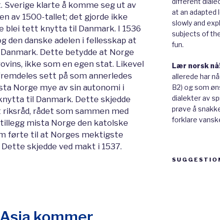
different diale
 Sverige klarte å komme seg ut av
at an adapted le
n av 1500-tallet; det gjorde ikke
slowly and expl
 blei tett knytta til Danmark. I 1536
subjects of th
g den danske adelen i fellesskap at
fun.
av Danmark. Dette betydde at Norge
ovins, ikke som en egen stat. Likevel
Lær norsk nå
ei fremdeles sett på som annerledes
allerede har n
sta Norge mye av sin autonomi i
B2) og som øns
dialekter av sp
knytta til Danmark. Dette skjedde
prøve å snakke 
et riksråd, rådet som sammen med
forklare vanske
 tillegg mista Norge den katolske
m førte til at Norges mektigste
. Dette skjedde ved makt i 1537.
SUGGESTIO
Suggestion
box
I: Asia kommer