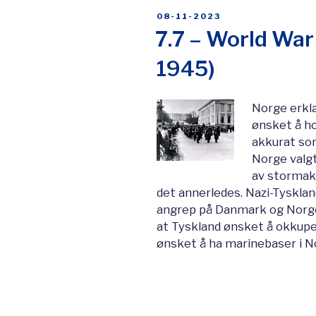
POSTED
08-11-2023
ON
7.7 – World War 
1945)
Norge erklæ
ønsket å ho
akkurat som
Norge valgt
av stormakt
det annerledes. Nazi-Tyskland,
angrep på Danmark og Norge 
at Tyskland ønsket å okkupe
ønsket å ha marinebaser i No