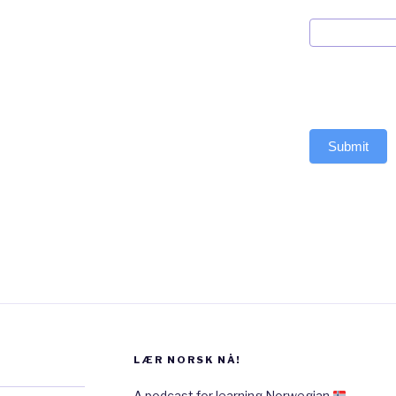
Submit
LÆR NORSK NÅ!
A podcast for learning Norwegian