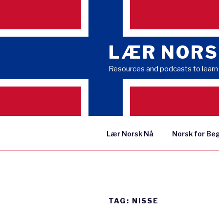
Skip
to
content
LÆR NORS
Resources and podcasts to lear
Lær Norsk Nå
Norsk for Be
TAG:
NISSE