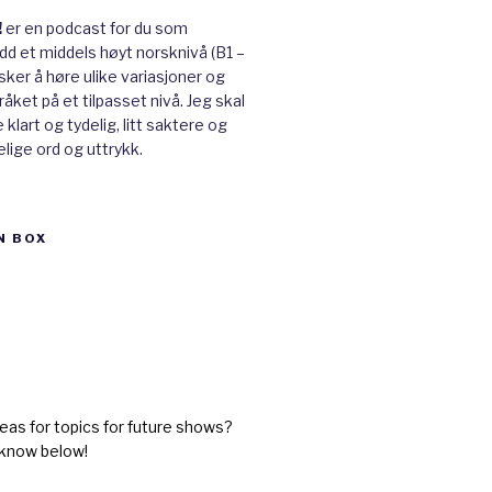
!
er en podcast for du som
ådd et middels høyt norsknivå (B1 –
ker å høre ulike variasjoner og
råket på et tilpasset nivå. Jeg skal
klart og tydelig, litt saktere og
lige ord og uttrykk.
N BOX
eas for topics for future shows?
 know below!