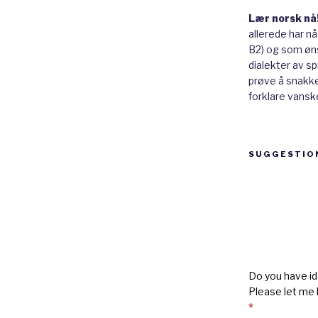
Lær norsk nå
allerede har n
B2) og som øns
dialekter av sp
prøve å snakke 
forklare vanske
SUGGESTIO
Suggestion
box
Do you have id
Please let me
*