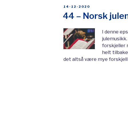
POSTED
14-12-2020
ON
44 – Norsk jul
I denne eps
julemusikk.
forskjeller
helt tilbake
det altså være mye forskjell