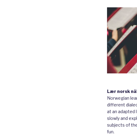
Lær norsk nå
Norwegian lear
different diale
at an adapted le
slowly and expl
subjects of th
fun.