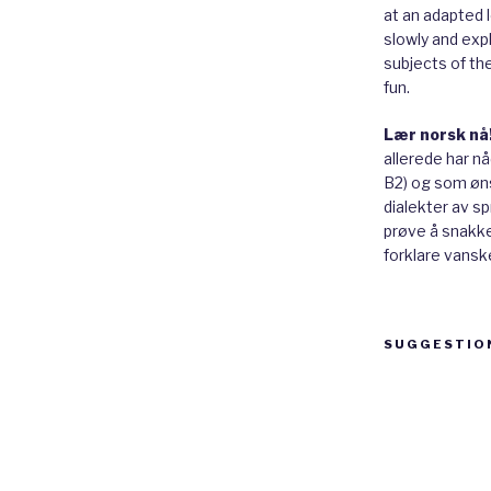
at an adapted le
slowly and expl
subjects of th
fun.
Lær norsk nå
allerede har n
B2) og som øns
dialekter av sp
prøve å snakke 
forklare vanske
SUGGESTIO
Suggestion
box