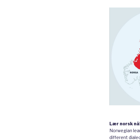
Lær norsk nå
Norwegian lear
different diale