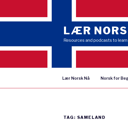
Skip
to
content
LÆR NORS
Resources and podcasts to lear
Lær Norsk Nå
Norsk for Be
TAG:
SAMELAND