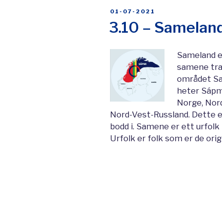
POSTED
01-07-2021
ON
3.10 – Samelan
Sameland e
samene trad
området Sa
heter Sápm
Norge, Nord
Nord-Vest-Russland. Dette e
bodd i. Samene er ett urfolk 
Urfolk er folk som er de ori