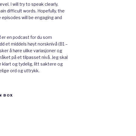
vel. I will try to speak clearly,
ain difficult words. Hopefully, the
e episodes will be engaging and
!
er en podcast for du som
ådd et middels høyt norsknivå (B1 –
ker å høre ulike variasjoner og
råket på et tilpasset nivå. Jeg skal
klart og tydelig, litt saktere og
lige ord og uttrykk.
N BOX