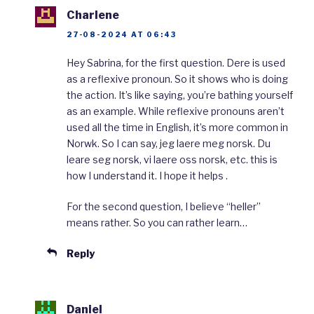
nynorsk er vanskelig. Nynorsk er
sjeldnere
Charlene
enn bokmål. Det gjør at folk som har bokmål
27-08-2024 AT 06:43
som hovedmål ofte lærer seg dårligere
Hey Sabrina, for the first question. Dere is used
as a reflexive pronoun. So it shows who is doing
nynorsk enn bokmål. De skriver ikke like bra på
the action. It’s like saying, you’re bathing yourself
nynorsk som på bokmål. Kanskje var jeg
as an example. While reflexive pronouns aren’t
heldig
som lærte meg nynorsk fra jeg var
used all the time in English, it’s more common in
Norwk. So I can say, jeg laere meg norsk. Du
liten?
leare seg norsk, vi laere oss norsk, etc. this is
how I understand it. I hope it helps .
For the second question, I believe “heller”
Bokmål and Nynorsk – The
means rather. So you can rather learn…
situation today
Reply
There are two different ways of writing
Norwegian, Bokmål and Nynorsk. Bokmål is by
Daniel