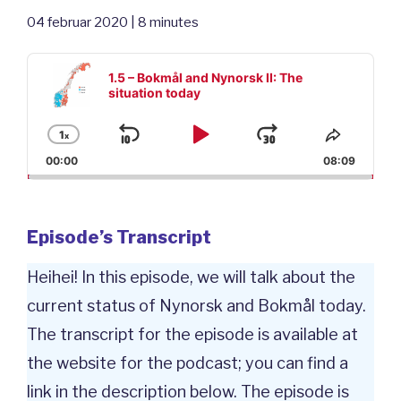
04 februar 2020 | 8 minutes
Audio
Player
1.5 – Bokmål and Nynorsk II: The
situation today
1
x
Skip
Play
Jump
Change
Share
Playback
This
00:00
08:09
Backward
Pause
Forward
Rate
Episod
Episode’s Transcript
Heihei! In this episode, we will talk about the
current status of Nynorsk and Bokmål today.
The transcript for the episode is available at
the website for the podcast; you can find a
link in the description below. The episode is