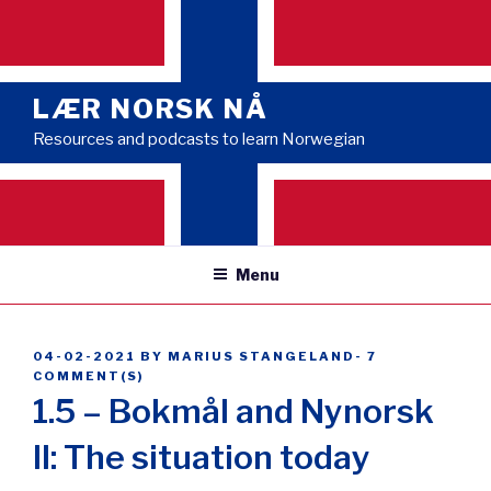
Skip
to
content
LÆR NORSK NÅ
Resources and podcasts to learn Norwegian
Menu
POSTED
04-02-2021
BY
MARIUS STANGELAND
-
7
ON
COMMENT(S)
1.5 – Bokmål and Nynorsk
II: The situation today