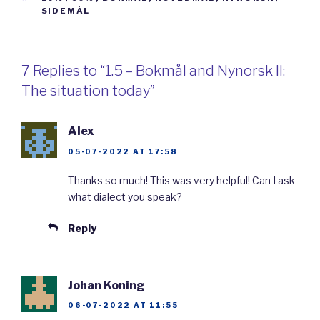
bokmål som sitt
hovedmål
. Hovedmål er det
SIDEMÅL
skriftspråket man bruker mest. 90% i Norge
bruker bokmål. Det betyr at bare 10% i Norge
7 Replies to “1.5 – Bokmål and Nynorsk II:
har nynorsk som sitt hovedmål. 10% bruker
The situation today”
nynorsk i Norge.
Alex
Siden det er vanligere å skrive bokmål, er det
05-07-2022 AT 17:58
mest materiale på bokmål. De fleste
Thanks so much! This was very helpful! Can I ask
lærebøkene
på norsk er på bokmål. Det
what dialect you speak?
norske treet på Duolingo er på bokmål. Jeg
Reply
anbefaler
dere derfor å lære dere bokmål.
Det er lurt å først lære bokmål. Dere kan
heller
lære dere nynorsk etter dere har lært
Johan Koning
bokmål.
06-07-2022 AT 11:55