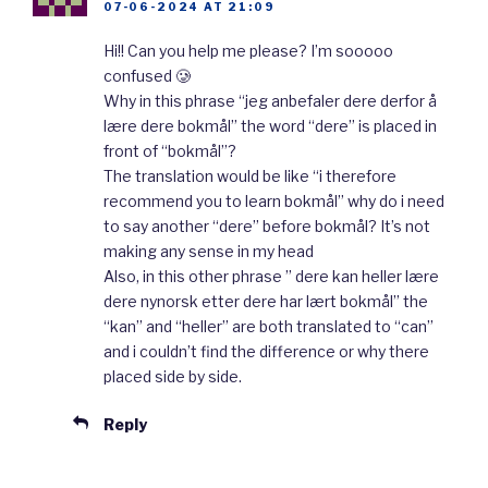
07-06-2024 AT 21:09
Hi!! Can you help me please? I’m sooooo
Mitt hovedmål er nynorsk, men jeg har
confused 🥲
skrevet dette på bokmål. Jeg snakker bokmål
Why in this phrase “jeg anbefaler dere derfor å
lære dere bokmål” the word “dere” is placed in
nå siden jeg tror det er viktigst at dere lærer
front of “bokmål”?
dere bokmål først. Bokmål er vanligere enn
The translation would be like “i therefore
nynorsk. Men jeg har nynorsk som hovedmål.
recommend you to learn bokmål” why do i need
to say another “dere” before bokmål? It’s not
På skolen skreiv jeg mest på nynorsk. I dag er
making any sense in my head
jeg like god til å skrive både nynorsk og
Also, in this other phrase ” dere kan heller lære
dere nynorsk etter dere har lært bokmål” the
bokmål. Jeg kan bokmål like godt som nynorsk
“kan” and “heller” are both translated to “can”
siden det er så mye i Norge som er skrevet på
and i couldn’t find the difference or why there
bokmål. Mange aviser og bøker er skrevet på
placed side by side.
bokmål.
Reply
Mange som har bokmål som hovedmål synes