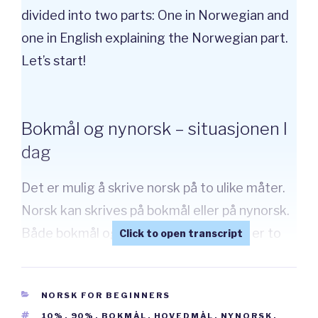
divided into two parts: One in Norwegian and
one in English explaining the Norwegian part.
Let’s start!
Bokmål og nynorsk – situasjonen I
dag
Det er mulig å skrive norsk på to ulike måter.
Norsk kan skrives på bokmål eller på nynorsk.
Både bokmål og nynorsk er norsk. Det er to
ulike måter å skrive norsk på. Men hvilken av
dem er størst? Hvilken bør du lære deg?
CATEGORIES
NORSK FOR BEGINNERS
Bokmål er størst. 90% av alle i Norge har
TAGS
10%
,
90%
,
BOKMÅL
,
HOVEDMÅL
,
NYNORSK
,