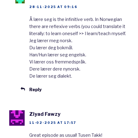
far the largest as 90% prefer to write
28-11-2025 AT 09:16
Bokmål, meaning that only 10% in Norway
Å lære seg is the infinitive verb. In Norwegian
prefer Nynorsk. Thus, most of the learning
there are reflexive verbs (you could translate it
materials and textbooks are in Bokmål, and I
literally: to learn oneself >> I learn/teach myself.
Jeg lærer meg norsk.
would recommend you to learn Bokmål. You
Du lærer deg bokmål.
can learn Nynorsk afterwards.
Han/Hun lærer seg engelsk.
Vi lærer oss fremmedspråk.
Dere lærer dere nynorsk.
Although only 10% prefer to write in Nynorsk,
De lærer seg dialekt.
everyone in Norway has to learn both of them
in school. In school, I had Nynorsk as my
Reply
preferred way of writing. I was one of the
10% that prefers Nynorsk. However, since
Ziyad Fawzy
most written materials, like books and
11-02-2025 AT 17:57
newspapers, are in Bokmål, I master both the
Great episode as usual! Tusen Takk!