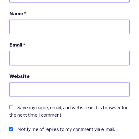
Heller – Rather
Name
*
Foretrekke – Prefer
Email
*
Selv om – Despite/even though
Gjelder – Apply/is applicable to…
Website
Både … og – Both … and
Sjelden – Rare
Save my name, email, and website in this browser for
the next time I comment.
Heldig – Lucky
Notify me of replies to my comment via e-mail.