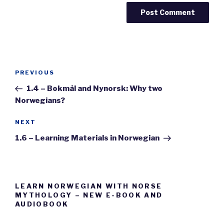
Post
Previous
PREVIOUS
navigation
Post
1.4 – Bokmål and Nynorsk: Why two
Norwegians?
Next
NEXT
Post
1.6 – Learning Materials in Norwegian
LEARN NORWEGIAN WITH NORSE
MYTHOLOGY – NEW E-BOOK AND
AUDIOBOOK