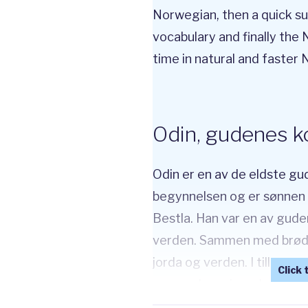
Norwegian, then a quick s
vocabulary and finally the 
time in natural and faster
Odin, gudenes 
Odin er en av de eldste g
begynnelsen og er sønnen 
Bestla. Han var en av gud
verden. Sammen med brødre
jorda og verden. I tillegg 
menneskene i verden, Ask o
gudene i norrøn mytologi.