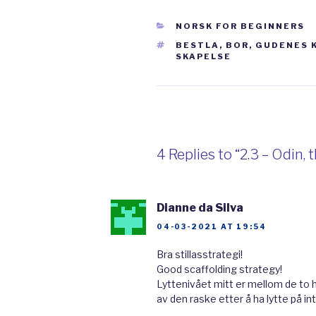
CATEGORIES
NORSK FOR BEGINNERS
Odin bodde i Vallhall. Fra
h
TAGS
BESTLA
,
BOR
,
GUDENES 
SKAPELSE
og alt som skjer der. Høys
høvdinger
sitter. Soldater 
Odins hall. Odin tar imot d
til Ragnarok,
verdens un
soldatene hver dag ved å kr
4 Replies to “2.3 – Odin,
På kvelden samler de seg t
øl
og god mat. Odin var en 
Dianne da Silva
norrøn mytologi. Han er sp
04-03-2021 AT 19:54
Bra stillasstrategi!
Odin er
gift
med
Frigg. Fr
Good scaffolding strategy!
klok
. Hun er en av de en
Lyttenivået mitt er mellom de to
av den raske etter å ha lytte på i
Odin sin
kunnskap
. Hun er