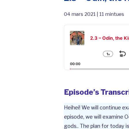
04 mars 2021 | 11 mintues
Audio
Player
2.3 – Odin, the K
1
x
S
Chang
Playba
B
00:00
Rate
Episode’s Transcr
Heihei! We will continue e
episode, we will examine O
gods.. The plan for today is