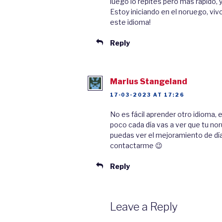
luego lo repites pero más rápido, 
vikingene skreiv med. Iføl
Estoy iniciando en el noruego, vi
menneskene runene, og 
este idioma!
Reply
Odin var en av de viktigst
vikingene var han en av de
den mektigste guden og han
Marius Stangeland
17-03-2023 AT 17:26
derfor ofte til Odin. I dag
Norge og Sverige som har n
No es fácil aprender otro idioma,
poco cada día vas a ver que tu n
puedas ver el mejoramiento de día 
contactarme 😉
Odin, the King o
Reply
Odin is one of the oldest 
Leave a Reply
and the Jotun woman Bestla