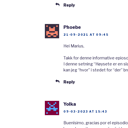
Reply
nesten er like klok som Odi
også barn med mange andre
er Odin faren til Tor, men Fr
Phoebe
Tor sammen med gudinna Jo
21-09-2021 AT 09:45
Hei Marius,
Odin var ikke bare gud for
Takk for denne informative epios
og
trolldom
. For å bli
vise
I denne setning “Høysete er en sl
øyet sitt for å drikke av
ku
kan jeg “hvor” i stedet for “der” b
Kunnskapsbrønnen ligger
Reply
ved rota av Yggdrasil, livet
men han blei også den kloke
Yolka
han trolldomsguden. Troll
09-03-2023 AT 15:43
var også guden for
runesk
Buenísimo, gracias por el episodi