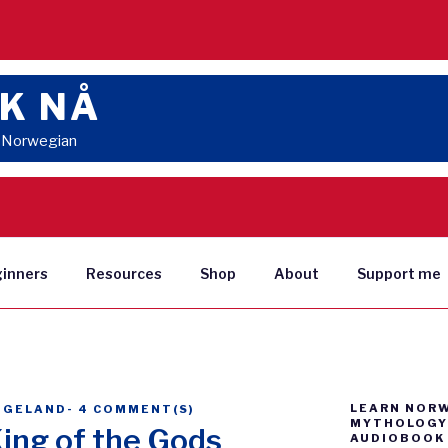
K NÅ
n Norwegian
ginners
Resources
Shop
About
Support me
LEARN NOR
NGELAND
-
4 COMMENT(S)
MYTHOLOGY 
King of the Gods
AUDIOBOOK