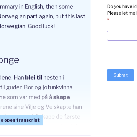
ummary in English, then some
Do you have id
Please let me
Norwegian part again, but this last
*
 Norwegian. Good luck!
konge
Submit
udene. Han
blei til
nesten i
til guden Bor og jotunkvinna
ene som var med på å
skape
ne sine Vilje og Ve skapte han
var han med på å skape de første
g Embla. Han er en av de viktigste