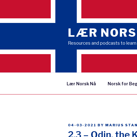
Skip
to
content
LÆR NORS
Resources and podcasts to lear
Lær Norsk Nå
Norsk for Be
POSTED
04-03-2021
BY
MARIUS STA
ON
2.3 – Odin, the 