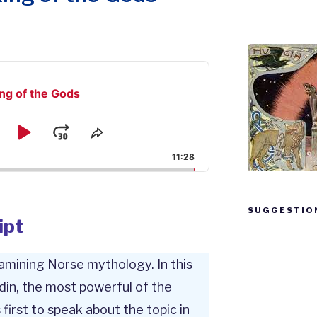
ing of the Gods
kip
Play
Jump
e
Share
ck
This
ackward
Pause
Forward
11:28
Episode
SUGGESTIO
ipt
Suggestion
box
xamining Norse mythology. In this
din, the most powerful of the
 first to speak about the topic in