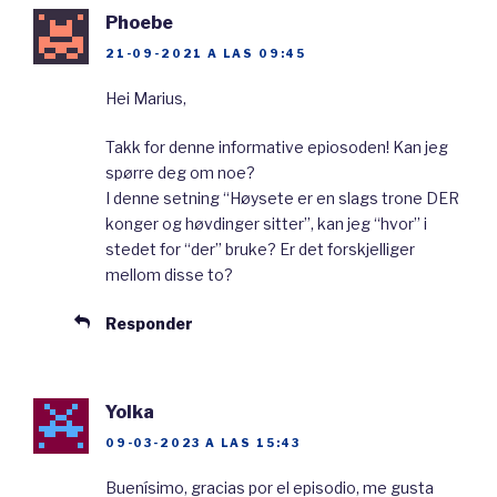
norrøn mytologi. Han er spesielt guden for
Phoebe
krigsstrategi
.
21-09-2021 A LAS 09:45
Hei Marius,
Odin er
gift
med
Frigg. Frigg er ei gudinne
som er svært
klok
. Hun er en av de eneste
Takk for denne informative epiosoden! Kan jeg
spørre deg om noe?
gudene som kan
måle seg med
Odin sin
I denne setning “Høysete er en slags trone DER
kunnskap
. Hun er
en av de eneste
gudene
konger og høvdinger sitter”, kan jeg “hvor” i
som nesten er like klok som Odin. Selv om
stedet for “der” bruke? Er det forskjelliger
mellom disse to?
Odin er gift, har han også barn med mange
andre gudinner og jotner. For eksempel er
Responder
Odin faren til Tor, men Frigg er ikke mora til
Tor. Odin fikk Tor sammen med gudinna Jord.
Yolka
Odin var altså mye
utro
.
09-03-2023 A LAS 15:43
Odin var ikke bare gud for krig. Han var også
Buenísimo, gracias por el episodio, me gusta