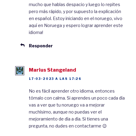
mucho que hablas despacio y luego lo repites
gud for visdom og
trolldom
. For å bli
visere
pero más rápido, y por supuesto la explicación
og klokere,
ofra
han det ene øyet sitt for å
en español. Estoy iniciando en el noruego, vivo
aquí en Noruega y espero lograr aprender este
drikke av
kunnskapsbrønnen
.
idioma!
Kunnskapsbrønnen ligger
Responder
ved rota av Yggdrasil, livets tre. Odin blei
enøyd
av dette, men han blei også den
Marius Stangeland
klokeste guden. I tillegg til klokskap var han
17-03-2023 A LAS 17:26
trolldomsguden. Trolldom er magi og
No es fácil aprender otro idioma, entonces
heksekunster
. Han var også guden for
tómalo con calma. Si aprendes un poco cada día
runeskrift
. Runer er bokstavene vikingene
vas a ver que tu noruego va a mejorar
muchísimo, aunque no puedas ver el
skreiv med. Ifølge en myte var det Odin som
mejoramiento de día a día. Si tienes una
ga menneskene runene, og dermed
mulighet
pregunta, no dudes en contactarme 😉
til å skrive og lese.