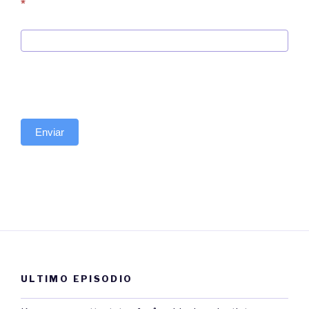
*
Høysete – The place in the hall at the end of
the table where the lord sat
Høvding – Chief
Enviar
Slag – Battle
Verdens undergang – The end of the world
Å feste – To feast
Øl – Beer
ULTIMO EPISODIO
Krigsstrategi – Strategy of war