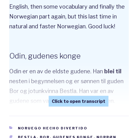
English, then some vocabulary and finally the
Norwegian part again, but this last time in
natural and faster Norwegian. Good luck!
Odin, gudenes konge
Odin er en av de eldste gudene. Han
blei til
nesten i begynnelsen og er sønnen til guden
Bor og jotunkvinna Bestla. Han var en av
gudene som var med på å
skape
verden.
Sammen med brødrene sine Vilje og Ve
skapte han jorda og verden. I tillegg var han
CATEGORÍAS
NORUEGO HECHO DIVERTIDO
med på å skape de første menneskene i
ETIQUETAS
BESTLA
,
BOR
,
GUDENES KONGE
,
NORRØN