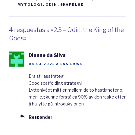
verden, Ask og Embla. Han er en av de
MYTOLOGI
,
ODIN
,
SKAPELSE
viktigste gudene i norrøn mytologi.
4 respuestas a «2.3 – Odin, the King of the
Odin bodde i Vallhall. Fra
høysetet
sitt kan
Gods»
han se hele verden og alt som skjer der.
Høysete er en slags trone der konger og
Dianne da Silva
høvdinger
sitter. Soldater som døde i krig
04-03-2021 A LAS 19:54
kom til Valhall, Odins hall. Odin tar imot de som
Bra stillasstrategi!
dør i
slag
for å gjøre seg klar til Ragnarok,
Good scaffolding strategy!
verdens undergang
. I Valhall trener de døde
Lyttenivået mitt er mellom de to hastighetene,
soldatene hver dag ved å krige. Hver dag
men jeg kunne forstå ca 90% av den raske etter
å ha lytte på introduksjonen.
kriger de i Valhall. På kvelden samler de seg til
å
feste
i storhallen til Odin med
øl
og god
Responder
mat. Odin var en av de viktigste krigsgudene i