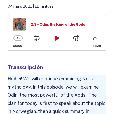
04 mars 2021 | 11 mintues
Audio
Player
2.3 – Odin, the King of the Gods
1
x
Saltar
Reproducir
Avanzar
Cambiar
Compar
la
este
00:00
11:28
hacia
/
velocidad
episodi
atrás
Pausar
de
reproducción
Transcripción
Heihei! We will continue examining Norse
mythology. In this episode, we will examine
Odin, the most powerful of the gods.. The
plan for today is first to speak about the topic
in Norwegian, then a quick summary in