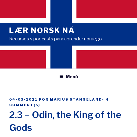
Saltar
al
contenido
LÆR NORSK NÅ
Recursos y podcasts para aprender noruego
Menú
PUBLICADO
04-03-2021
POR
MARIUS STANGELAND
-
4
EL
COMMENT(S)
2.3 – Odin, the King of the
Gods