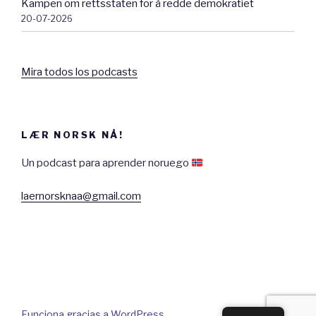
Kampen om rettsstaten for å redde demokratiet
20-07-2026
Gift med – Married to
Mira todos los podcasts
Klok – Wise
Måle seg med – Measure up to
LÆR NORSK NÅ!
Kunnskap – Knowledge
Un podcast para aprender noruego
laernorsknaa@gmail.com
En av de eneste – One of the only
Utro – Unfaithful
Trolldom – Sorcery
Funciona gracias a WordPress