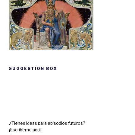
runes. Runes are letters that the Vikings used
to write.
Odin is, without doubt, one of the most
important gods in Norse mythology. He was
also important during the Viking era, and
many names of places in Denmark, Norway
SUGGESTION BOX
and Sweden come from Odin.
Suggestion
box
Vocabulario:
Bli til – Was created
¿Tienes ideas para episodios futuros?
¡Escríbeme aquí!
Å skape – To create