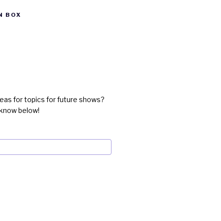
N BOX
eas for topics for future shows?
 know below!