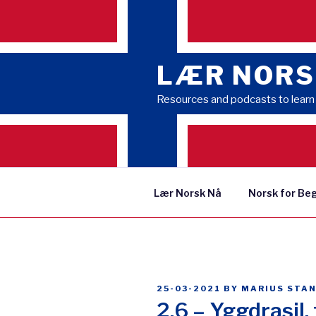
Skip
to
content
LÆR NORS
Resources and podcasts to lear
Lær Norsk Nå
Norsk for Be
POSTED
25-03-2021
BY
MARIUS STA
ON
2.6 – Yggdrasil,