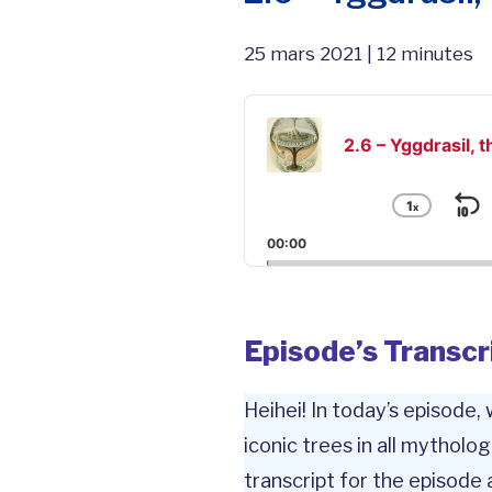
25 mars 2021 | 12 minutes
Audio
Player
2.6 – Yggdrasil, t
1
x
S
Chang
Playba
B
00:00
Rate
Episode’s Transcr
Heihei! In today’s episode,
iconic trees in all mytholog
transcript for the episode 