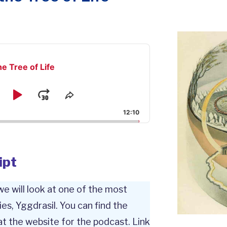
he Tree of Life
kip
Play
Jump
e
Share
ck
This
ackward
Pause
Forward
12:10
Episode
ipt
 we will look at one of the most
ies, Yggdrasil. You can find the
at the website for the podcast. Link