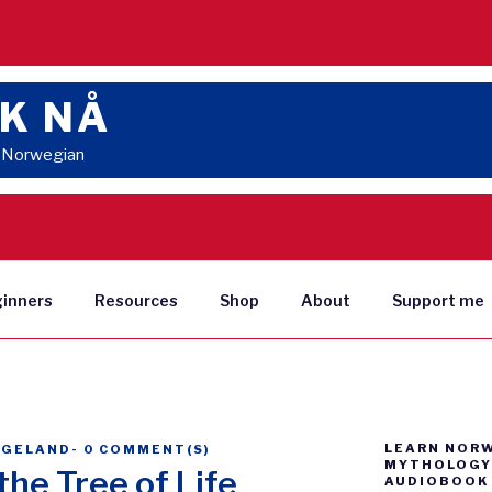
K NÅ
n Norwegian
ginners
Resources
Shop
About
Support me
LEARN NOR
NGELAND
-
0 COMMENT(S)
MYTHOLOGY 
 the Tree of Life
AUDIOBOOK