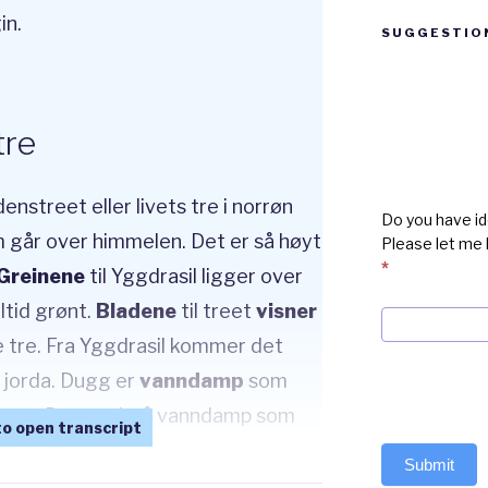
in.
SUGGESTIO
Suggestion
box
tre
enstreet eller livets tre i norrøn
Do you have id
m går over himmelen. Det er så høyt
Please let me
*
Greinene
til Yggdrasil ligger over
ltid grønt.
Bladene
til treet
visner
ige tre. Fra Yggdrasil kommer det
 jorda. Dugg er
vanndamp
som
vann. Det er altså vanndamp som
Submit