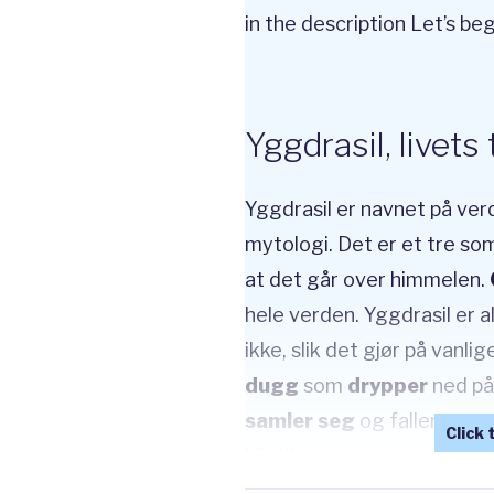
in the description Let’s beg
Yggdrasil, livets 
Yggdrasil er navnet på verd
mytologi. Det er et tre so
at det går over himmelen.
hele verden. Yggdrasil er al
ikke, slik det gjør på vanl
dugg
som
drypper
ned på
samler seg
og faller som 
blir til vann.