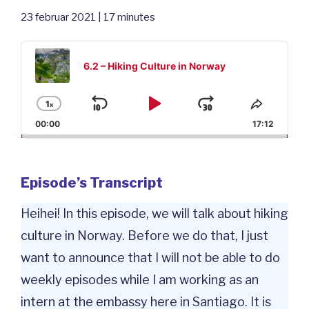
23 februar 2021 | 17 minutes
Audio
Player
6.2 – Hiking Culture in Norway
1
x
Skip
Play
Jump
Change
Share
Playback
This
00:00
17:12
Backward
Pause
Forward
Rate
Episod
Episode’s Transcript
Heihei! In this episode, we will talk about hiking
culture in Norway. Before we do that, I just
want to announce that I will not be able to do
weekly episodes while I am working as an
intern at the embassy here in Santiago. It is