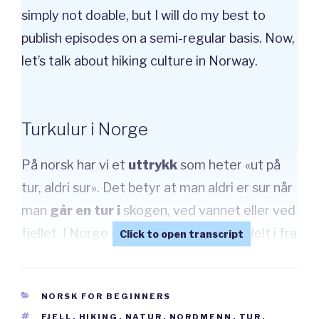
simply not doable, but I will do my best to
publish episodes on a semi-regular basis. Now,
let’s talk about hiking culture in Norway.
Turkulur i Norge
På norsk har vi et
uttrykk
som heter «ut på
tur, aldri sur». Det betyr at man aldri er sur når
man
går en tur i
skogen, ved vannet eller ved
fjellet. I Norge er
turen
veldig viktig. Helt i fra
tidlig alder blir norske barn tatt med av
foreldrene i naturen for å gå på tur. Vi er altså
CATEGORIES
NORSK FOR BEGINNERS
oppdratte til
å gå på tur. Men hva vil det
TAGS
FJELL
,
HIKING
,
NATUR
,
NORDMENN
,
TUR
,