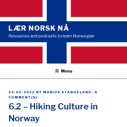
Skip
to
content
LÆR NORSK NÅ
Resources and podcasts to learn Norwegian
Menu
POSTED
23-02-2022
BY
MARIUS STANGELAND
-
6
ON
COMMENT(S)
6.2 – Hiking Culture in
Norway