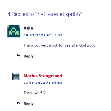
Å kunne et språk betyr likevel ikke å kunne
4 Replies to “7 – Hva er et språk?”
absolutt alle mulige setninger på det språket.
For eksempel har nok ingen noen gang sagt
Ania
setningen «stolen fløy gjennom steinen med
08-09-2022 AT 18:57
en gitar.» Likevel klarte jeg nå å si denne
Thank you very much for this site! God work:)
setningen, selv om jeg aldri har hørt den før,
og du, hvis du kan nok norsk, forstår hva det
Reply
betyr, selv om det kanskje høres litt absurd ut.
Å kunne et språk betyr altså å kunne ordene
Marius Stangeland
på språket og reglene som styrer hvordan
23-09-2022 AT 09:56
disse ordene kan settes sammen. Disse to til
Thank you!! 🙂
sammen gjør at jeg kan lage uendelig mange
setninger. Menneskelige språk er nemlig
Reply