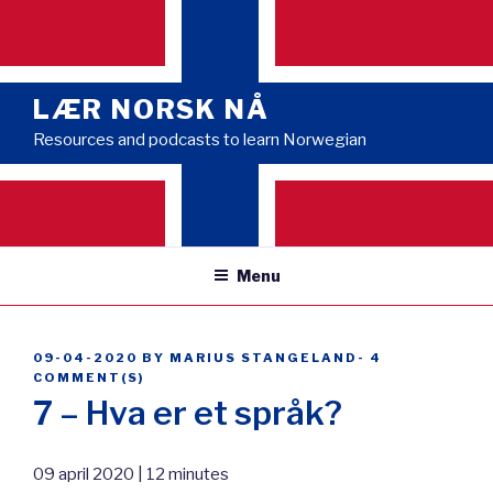
Skip
to
content
LÆR NORSK NÅ
Resources and podcasts to learn Norwegian
Menu
POSTED
09-04-2020
BY
MARIUS STANGELAND
-
4
ON
COMMENT(S)
7 – Hva er et språk?
09 april 2020 | 12 minutes