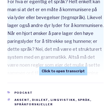
For hva er egentlig et språk? Helt enkelt kan
man si at det er en måte å kommunisere på
via lyder eller bevegelser (tegnspråk). Likevel
lager også andre dyr lyder for å kommunisere.
Når en hjort ønsker å pare lager den høye
paringslyder for å tiltrekke seg hunnene; er
dette språk? Nei, det må være et strukturert
system med en grammatikk. Altså må det
være noen regler som gjør det mulig å sette
sammen ord til setninger og gi dem mening
gjennom grammatikk. Et slikt system er
ganske komplisert og det er bare mennesker,
CATEGORIES
PODCAST
så langt vi vet, som kommuniserer gjennom
TAGS
AKSENT
,
DIALEKT
,
LINGVISTIKK
,
SPRÅK
,
språk.
SPRÅKFORSKJELLER