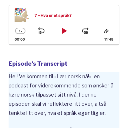
Audio
Player
7 – Hva er et språk?
1
x
Skip
Play
Jump
Change
Share
Playback
This
00:00
11:48
Backward
Pause
Forward
Rate
Episod
Episode’s Transcript
Hei! Velkommen til «Lær norsk nå!», en
podcast for viderekommende som ønsker å
høre norsk tilpasset sitt nivå. I denne
episoden skal vi reflektere litt over, altså
tenkte litt over, hva et språk egentlig er.