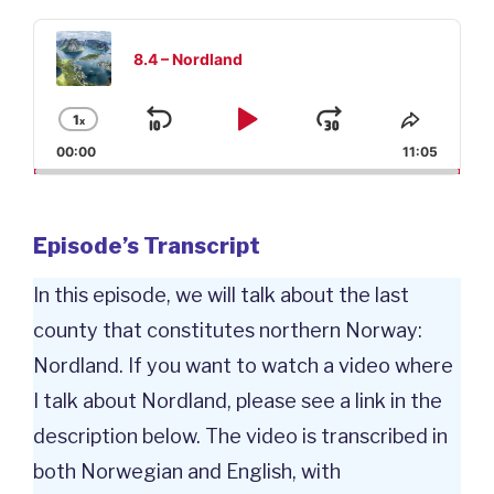
Audio
Player
8.4 – Nordland
1
x
Skip
Play
Jump
Change
Share
Playback
This
00:00
11:05
Backward
Pause
Forward
Rate
Episod
Episode’s Transcript
In this episode, we will talk about the last
county that constitutes northern Norway:
Nordland. If you want to watch a video where
I talk about Nordland, please see a link in the
description below. The video is transcribed in
both Norwegian and English, with