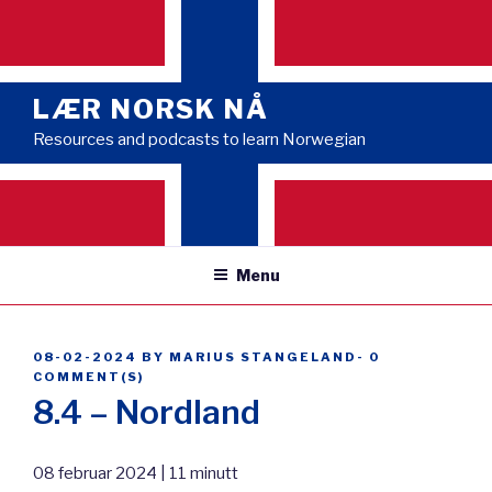
Skip
to
content
LÆR NORSK NÅ
Resources and podcasts to learn Norwegian
Menu
POSTED
08-02-2024
BY
MARIUS STANGELAND
-
0
ON
COMMENT(S)
8.4 – Nordland
08 februar 2024 | 11 minutt