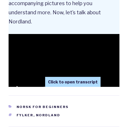
accompanying pictures to help you
understand more. Now, let’s talk about
Nordland.
CATEGORIES
NORSK FOR BEGINNERS
Nordland (norsk)
TAGS
FYLKER
,
NORDLAND