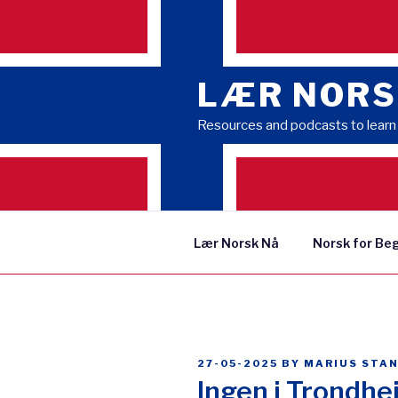
Skip
to
content
LÆR NORS
Resources and podcasts to lear
Lær Norsk Nå
Norsk for Be
POSTED
27-05-2025
BY
MARIUS STA
ON
Ingen i Trondhei