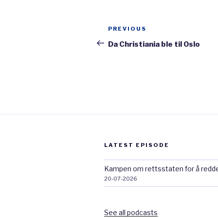
Trondheim. Dette er et n
engasjement og var kjempe
Post
Previous
PREVIOUS
kjempeinteressant å se hvor
navigation
Post
Da Christiania ble til Oslo
identiteten til folk.
Det var alt fra episoden. H
LATEST EPISODE
Kampen om rettsstaten for å redd
20-07-2026
See all podcasts