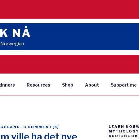
K NÅ
n Norwegian
ginners
Resources
Shop
About
Support me
LEARN NOR
NGELAND
-
3 COMMENT(S)
MYTHOLOGY 
m ville ha det nye
AUDIOBOOK