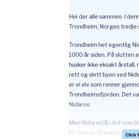
Hei der alle sammen. I den
Trondheim, Norges tredje s
Trondheim het egentlig Nid
1000 år siden. På slutten a
husker ikke eksakt årstall,
rett og slett byen ved Nide
er ei elv som renner gjenn
Trondheimsfjorden. Det va
Nidaros.
Men Nidaros lå i det som bl
litt som at Stavanger ligger