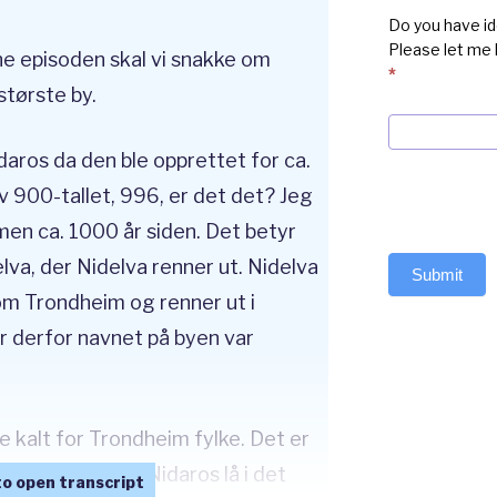
Do you have id
Please let me
ne episoden skal vi snakke om
*
tørste by.
aros da den ble opprettet for ca.
v 900-tallet, 996, er det det? Jeg
 men ca. 1000 år siden. Det betyr
lva, der Nidelva renner ut. Nidelva
Submit
om Trondheim og renner ut i
r derfor navnet på byen var
e kalt for Trondheim fylke. Det er
 i Rogaland. Så Nidaros lå i det