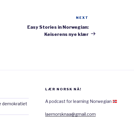
avnebytte som skapte mye
kontroversielt. Jeg syns det er
NEXT
Next
 viktig slike navn er for
Post
Easy Stories in Norwegian:
Keiserens nye klær
a det bra.
LÆR NORSK NÅ!
A podcast for learning Norwegian
e demokratiet
laernorsknaa@gmail.com