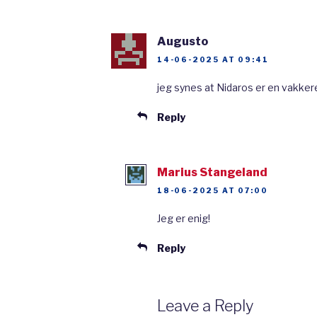
Man ville gjøre det samm
fordanska “Trondheim” og v
Augusto
Nidaros, byen ved Nidelva.
14-06-2025 AT 09:41
I 1928 hadde man en folke
jeg synes at Nidaros er en vakker
folkeavstemning der folk 
Reply
gamle navnet Nidaros, elle
Trondhjem. Jeg tror 17 00
Marius Stangeland
bare cirka 500 til 1000 st
18-06-2025 AT 07:00
stor majoritet som ville fo
Jeg er enig!
Dette var kjempeviktig for
Reply
parlamentet i Norge, bestemt
Trondheim synes, vi vil bytt
Leave a Reply
navnet tilbake, nemlig Nida