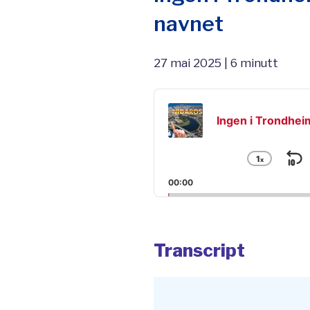
navnet
27 mai 2025 | 6 minutt
Audio
Player
Ingen i Trondheim
1
x
S
Chang
Playba
B
00:00
Rate
Transcript