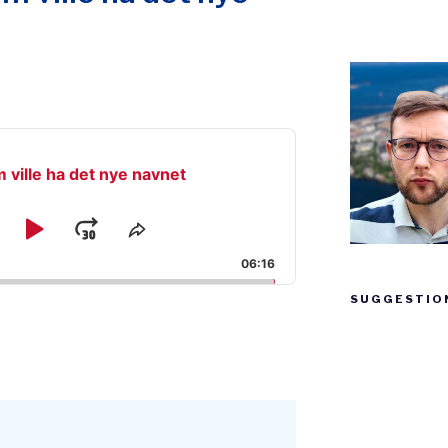
 ville ha det nye navnet
kip
Play
Jump
e
Share
ck
This
ackward
Pause
Forward
06:16
Episode
SUGGESTIO
Suggestion
box