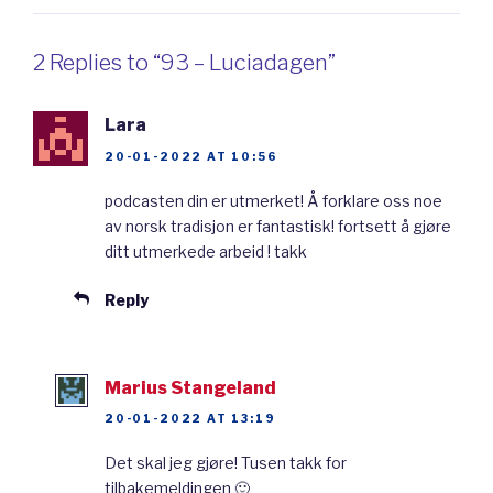
papirkrone og brennende lys på hodet.
Skikken kan også være basert på de
2 Replies to “93 – Luciadagen”
middelalderske stjernespillene og
stjernegutteopptogene.
Lara
20-01-2022 AT 10:56
Som dere ser er Luciafeiringa i Norge basert
podcasten din er utmerket! Å forklare oss noe
på ganske mange skikker, men de viktigste er
av norsk tradisjon er fantastisk! fortsett å gjøre
den katolske helgenen St. Lucia og den
ditt utmerkede arbeid ! takk
norrøne lussitradisjonen. Jeg kommer derfor
Reply
til å fokusere på disse to når vi nå skal se litt
nærmere på bakgrunnen for luciafeiringa. I
Marius Stangeland
tillegg skal vi se på hvordan vi feirer
20-01-2022 AT 13:19
Luciadagen i Norge og Skandinavia i dag. Den
moderne norske luciafeiringa er i stor grad
Det skal jeg gjøre! Tusen takk for
tilbakemeldingen 🙂