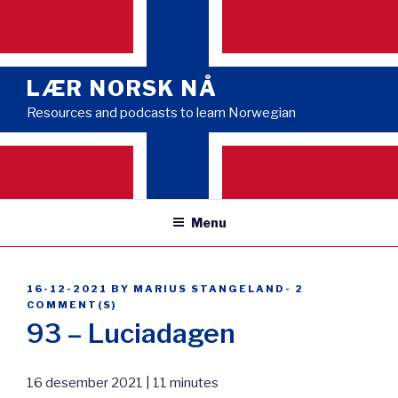
Skip
to
content
LÆR NORSK NÅ
Resources and podcasts to learn Norwegian
Menu
POSTED
16-12-2021
BY
MARIUS STANGELAND
-
2
ON
COMMENT(S)
93 – Luciadagen
16 desember 2021 | 11 minutes