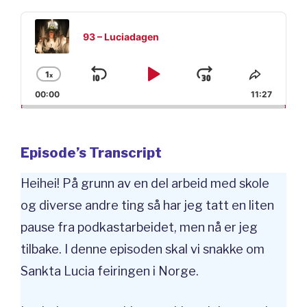
Audio
Player
93 – Luciadagen
1
x
Skip
Play
Jump
Change
Share
Playback
This
00:00
11:27
Backward
Pause
Forward
Rate
Episod
Episode’s Transcript
Heihei! På grunn av en del arbeid med skole
og diverse andre ting så har jeg tatt en liten
pause fra podkastarbeidet, men nå er jeg
tilbake. I denne episoden skal vi snakke om
Sankta Lucia feiringen i Norge.