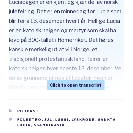
Luciadagen er en kjent og kjær del av norsk
julefeiring. Det er en minnedag for Lucia som
blir feira 13. desember hvert år. Hellige Lucia
er en katolsk helgen og martyr som skal ha
levd på 300-tallet i Romerriket. Det høres
kanskje merkelig ut at vi i Norge, et
tradisjonelt protestantisk land, feirer en
katolsk helgen hver eneste 13. desember. Vel,
en av grunnene er nok at luciafeiringen er
blanda sammen med den gamle norrøne
lussitradisjonen som også blei feira rundt 13.
desember. I tillegg kan feiringa også ha blitt
CATEGORIES
PODCAST
blanda sammen med andre element som den
TAGS
FOLKETRO
,
JUL
,
LUSSI
,
LYSKRONE
,
SANKTA
tyske Christkindchen, en hvitkledd jente med
LUCIA
,
SKANDINAVIA