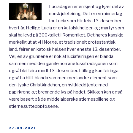
Luciadagen er en kjent og kjær del av
norsk julefeiring. Det er en minnedag
for Lucia som blir feira 13. desember
hvert år. Hellige Lucia er en katolsk helgen og martyr som
skal ha levd på 300-tallet i Romerriket. Det høres kanskje
merkelig ut at vi i Norge, et tradisjonelt protestantisk
land, feirer en katolsk helgen hver eneste 13. desember.
Vel, en av grunnene er nok at luciafeiringen er blanda
sammen med den gamle norrøne lussitradisjonen som
også blei feira rundt 13. desember. I tillegg kan feiringa
også ha blitt blanda sammen med andre element som
den tyske Christkindchen, en hvitkledd jente med
papirkrone og brennende lys på hodet. Skikken kan også
være basert på de middelalderske stjernespillene og
stjernegutteopptogene.
POSTED
27-09-2021