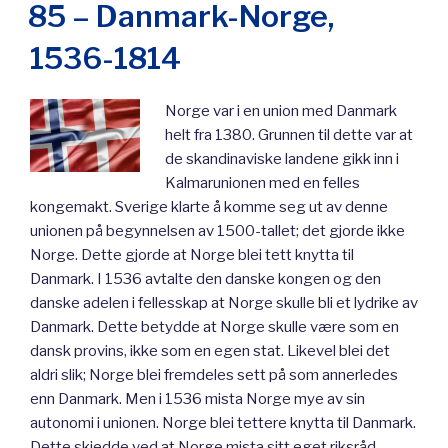
ON
85 – Danmark-Norge,
1536-1814
Norge var i en union med Danmark
helt fra 1380. Grunnen til dette var at
de skandinaviske landene gikk inn i
Kalmarunionen med en felles
kongemakt. Sverige klarte å komme seg ut av denne
unionen på begynnelsen av 1500-tallet; det gjorde ikke
Norge. Dette gjorde at Norge blei tett knytta til
Danmark. I 1536 avtalte den danske kongen og den
danske adelen i fellesskap at Norge skulle bli et lydrike av
Danmark. Dette betydde at Norge skulle være som en
dansk provins, ikke som en egen stat. Likevel blei det
aldri slik; Norge blei fremdeles sett på som annerledes
enn Danmark. Men i 1536 mista Norge mye av sin
autonomi i unionen. Norge blei tettere knytta til Danmark.
Dette skjedde ved at Norge mista sitt eget riksråd,