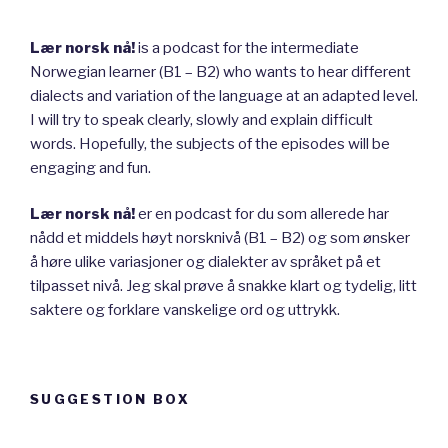
Lær norsk nå!
is a podcast for the intermediate
Norwegian learner (B1 – B2) who wants to hear different
dialects and variation of the language at an adapted level.
I will try to speak clearly, slowly and explain difficult
words. Hopefully, the subjects of the episodes will be
engaging and fun.
Lær norsk nå!
er en podcast for du som allerede har
nådd et middels høyt norsknivå (B1 – B2) og som ønsker
å høre ulike variasjoner og dialekter av språket på et
tilpasset nivå. Jeg skal prøve å snakke klart og tydelig, litt
saktere og forklare vanskelige ord og uttrykk.
SUGGESTION BOX
Suggestion