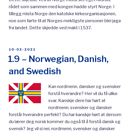
rådet som sammen med kongen hadde styrt Norge. I
tillegg mista Norge den katolske kirkeorganisasjonen,
noe som førte til at Norges mektigste personer blei jaga
fra landet. Dette skjedde ved makt i 1537.
POSTED
10-02-2021
ON
1.9 – Norwegian, Danish,
and Swedish
Kan nordmenn, dansker og svensker
forstå hverandre? Her vil du få ulike
svar. Kanskje dere har hørt at
nordmenn, svensker og dansker
forstår hverandre perfekt? Du har kanskje hørt at dersom
du lærer deg norsk kommer du også til å forstå dansk og
svensk? Jeg vil si nei, nordmenn, svensker og dansker