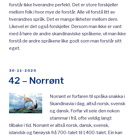
forstår ikke hverandre perfekt. Det er store forskjeller
mellom folk i hvor mye de forstår. Alle vil forstå litt av
hverandres språk. Det er mange likheter mellom dem.
Likevel er det også forskjeller. Dersom man ikke er vant
med å høre de andre skandinaviske språkene, vil man ikke
forstå de andre språkene like godt som man forstår sitt
eget.
POSTED
30-11-2020
ON
42 – Norrønt
Norrønt er forfaren til språka snakka i
Skandinavia i dag, altså norsk, svensk
og dansk. Forfar vil seie den nokon
stammar i frå, ofte veldig langt
tilbake i tid. Norrønt er altså norsk, dansk, svensk,
islandsk og færøysk frå 700-talet til 1400-talet. Ein kan