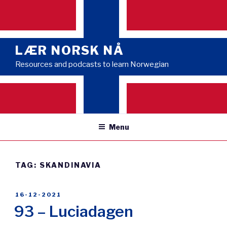
Skip
to
content
LÆR NORSK NÅ
Resources and podcasts to learn Norwegian
Menu
TAG:
SKANDINAVIA
POSTED
16-12-2021
ON
93 – Luciadagen