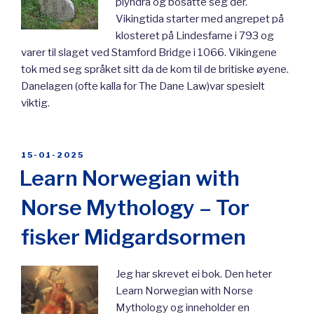
plyndra og bosatte seg der.
Vikingtida starter med angrepet på
klosteret på Lindesfarne i 793 og
varer til slaget ved Stamford Bridge i 1066. Vikingene
tok med seg språket sitt da de kom til de britiske øyene.
Danelagen (ofte kalla for The Dane Law)var spesielt
viktig.
POSTED
15-01-2025
ON
Learn Norwegian with
Norse Mythology – Tor
fisker Midgardsormen
Jeg har skrevet ei bok. Den heter
Learn Norwegian with Norse
Mythology og inneholder en