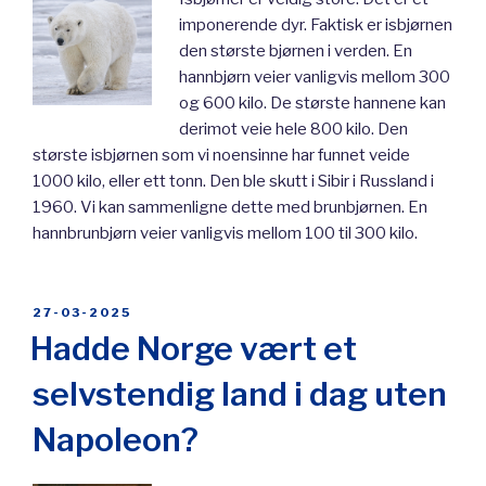
imponerende dyr. Faktisk er isbjørnen
den største bjørnen i verden. En
hannbjørn veier vanligvis mellom 300
og 600 kilo. De største hannene kan
derimot veie hele 800 kilo. Den
største isbjørnen som vi noensinne har funnet veide
1000 kilo, eller ett tonn. Den ble skutt i Sibir i Russland i
1960. Vi kan sammenligne dette med brunbjørnen. En
hannbrunbjørn veier vanligvis mellom 100 til 300 kilo.
POSTED
27-03-2025
ON
Hadde Norge vært et
selvstendig land i dag uten
Napoleon?