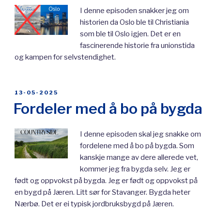
I denne episoden snakker jeg om
historien da Oslo ble til Christiania
som ble til Oslo igjen. Det er en
fascinerende historie fra unionstida
og kampen for selvstendighet.
POSTED
13-05-2025
ON
Fordeler med å bo på bygda
I denne episoden skal jeg snakke om
fordelene med å bo på bygda. Som
kanskje mange av dere allerede vet,
kommer jeg fra bygda selv. Jeg er
født og oppvokst på bygda. Jeg er født og oppvokst på
en bygd på Jæren. Litt sør for Stavanger. Bygda heter
Nærbø. Det er ei typisk jordbruksbygd på Jæren.