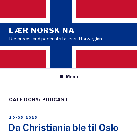
Skip
to
content
LÆR NORSK NÅ
Resources and podcasts to learn Norwegian
Menu
CATEGORY:
PODCAST
POSTED
20-05-2025
ON
Da Christiania ble til Oslo