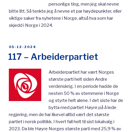
personlige ting, men jeg skal nevne
bitte litt. Så tenkte jeg å nevne et par høydepunkter, eller
viktige saker fra nyhetene i Norge, altså hva som har
skjedd i Norge i 2024.
POSTED
05-12-2024
ON
117 – Arbeiderpartiet
Arbeiderpartiet har vært Norges
største parti helt siden Andre
verdenskrig. I en periode hadde de
nesten 50 % av stemmene i Norge
og styrte helt alene. I det siste har de
bytta med partiet Høyre på å lede
regjering, men de har likevel alltid vært det største
partiet i norsk politikk. I hvert fall helt til sist lokalvalg i
2023. Da ble Høyre Norges største parti med 25,9 % av