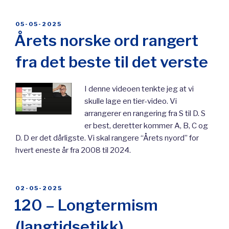
POSTED
05-05-2025
ON
Årets norske ord rangert
fra det beste til det verste
I denne videoen tenkte jeg at vi
skulle lage en tier-video. Vi
arrangerer en rangering fra S til D. S
er best, deretter kommer A, B, C og
D. D er det dårligste. Vi skal rangere “Årets nyord” for
hvert eneste år fra 2008 til 2024.
POSTED
02-05-2025
ON
120 – Longtermism
(langtidsetikk)