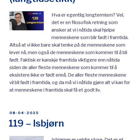
Hva er egentlig longtermism? Vel,
det er en filosofisk retning som
ønsker at vi i nåtida skal hjelpe
menneskene som blir født i framtida.
Altså at vi ikke bare skal tenke på de menneskene som
lever nå, men også de menneskene som kommer til å bli
født. Faktisk er kanskje framtida viktigere enn nåtida
siden de aller fleste menneskene som kommer til å
eksistere ikke er født ennå. De aller fleste menneskene
vil bli født i framtida, og da må vi i nåtida gjøre alt vi kan for
at menneskene i framtida skal få et godt liv.
POSTED
08-04-2025
ON
119 – Isbjørn
Isbjørner er veldig store. Det er et