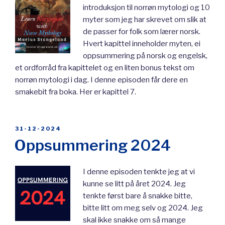
introduksjon til norrøn mytologi og 10
myter som jeg har skrevet om slik at
de passer for folk som lærer norsk.
Hvert kapittel inneholder myten, ei
oppsummering på norsk og engelsk,
et ordforråd fra kapittelet og en liten bonus tekst om
norrøn mytologi i dag. I denne episoden får dere en
smakebit fra boka. Her er kapittel 7.
POSTED
31-12-2024
ON
Oppsummering 2024
I denne episoden tenkte jeg at vi
kunne se litt på året 2024. Jeg
tenkte først bare å snakke bitte,
bitte litt om meg selv og 2024. Jeg
skal ikke snakke om så mange