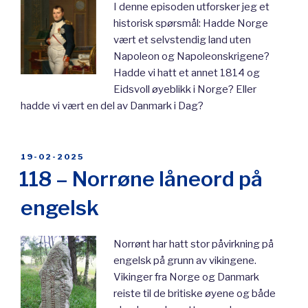
I denne episoden utforsker jeg et
historisk spørsmål: Hadde Norge
vært et selvstendig land uten
Napoleon og Napoleonskrigene?
Hadde vi hatt et annet 1814 og
Eidsvoll øyeblikk i Norge? Eller
hadde vi vært en del av Danmark i Dag?
POSTED
19-02-2025
ON
118 – Norrøne låneord på
engelsk
Norrønt har hatt stor påvirkning på
engelsk på grunn av vikingene.
Vikinger fra Norge og Danmark
reiste til de britiske øyene og både