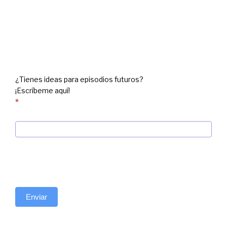
Suggestion
box
¿Tienes ideas para episodios futuros?
¡Escríbeme aquí!
*
Enviar