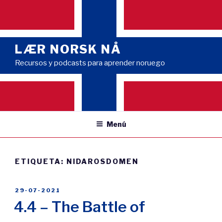
Saltar
al
contenido
LÆR NORSK NÅ
Recursos y podcasts para aprender noruego
Menú
ETIQUETA:
NIDAROSDOMEN
PUBLICADO
29-07-2021
EL
4.4 – The Battle of