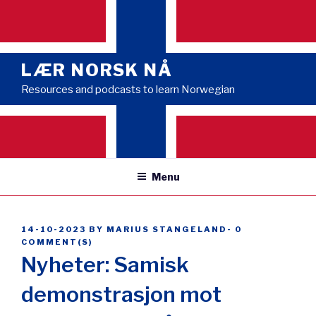
Skip
to
content
LÆR NORSK NÅ
Resources and podcasts to learn Norwegian
Menu
POSTED
14-10-2023
BY
MARIUS STANGELAND
-
0
ON
COMMENT(S)
Nyheter: Samisk
demonstrasjon mot