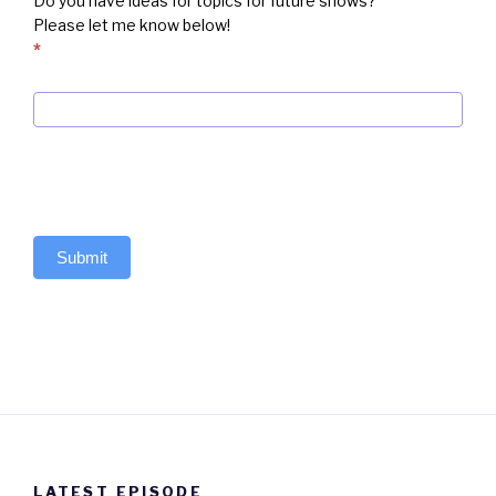
Do you have ideas for topics for future shows?
Please let me know below!
*
Submit
LATEST EPISODE