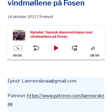
vindmøllene på Fosen
14 oktober 2021 | 9 minutt
Audio
Player
Nyheter: Samisk demonstrasjon mot
vindmøllene på Fosen
1
x
Skip
Play
Jump
Change
Share
Playback
This
00:00
08:58
Backward
Pause
Forward
Rate
Episod
Epost: Laernorsknaa@gmail.com
Patreon:
⁠https://www.patreon.com/laernorskn
aa⁠