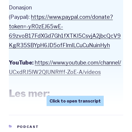
Donasjon
(Paypal):
⁠https://www.paypal.com/donate?
token=-yR0zEJ65wE-
69zvoB17FdXGd7Gh1fXTKI5CsvjA2jbcQcV9
KgR35SBYpH6JD5ofFImlLCuCuNuinHyh⁠
YouTube:
⁠https://www.youtube.com/channel/
UCxdRJ5lW2QlUNRfff-ZoE-A/videos
Les mer:
https://www.nrk.no/sapmi/-dette-er-fosen-
CATEGORIES
PODCAST
saken-1.16591367