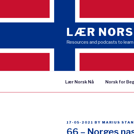
Skip
to
content
LÆR NORS
Resources and podcasts to lear
Lær Norsk Nå
Norsk for Be
POSTED
17-05-2021
BY
MARIUS STA
ON
66 – Norges nas