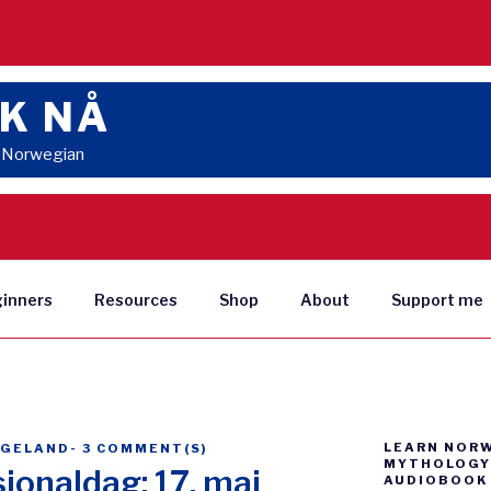
K NÅ
n Norwegian
ginners
Resources
Shop
About
Support me
LEARN NOR
NGELAND
-
3 COMMENT(S)
MYTHOLOGY 
jonaldag: 17. mai
AUDIOBOOK