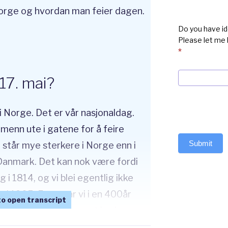
 Norge og hvordan man feier dagen.
Do you have id
Please let me
*
 17. mai?
i Norge. Det er vår nasjonaldag.
dmenn ute i gatene for å feire
Submit
 står mye sterkere i Norge enn i
Danmark. Det kan nok være fordi
 i 1814, og vi blei egentlig ikke
 i 1905. Først var vi i en 400år
 vi i 1814 blei tvunget inn i en
Norge er et ganske ungt land, gjør