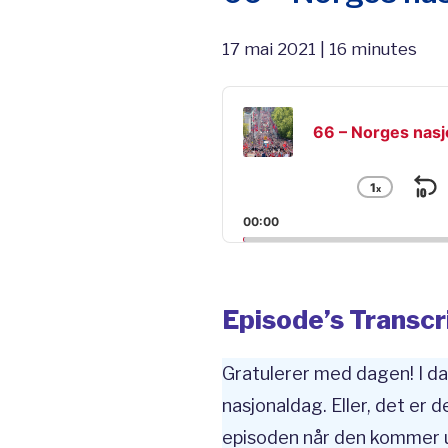
17 mai 2021 | 16 minutes
Audio
Player
66 – Norges nasj
1
x
S
Chang
Playba
B
00:00
Rate
Episode’s Transcr
Gratulerer med dagen! I da
nasjonaldag. Eller, det er d
episoden når den kommer ut