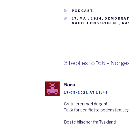
at vi også har større beho
CATEGORIES
PODCAST
var det som skjedde den 17
TAGS
17. MAI
,
1814
,
DEMOKRAT
NAPOLEONSKRIGENE
,
NA
feirer nasjonaldagen akkur
Før vi ser på 17. mai 1814, 
denne perioden? Vel, først
med Danmark. Norge blei s
3 Replies to “66 – Norges
Det hadde landet vårt blit
tett, og det var få nordm
Sara
Danmark. Det var ikke man
17-05-2021 AT 11:48
skulle bli et selvstendig la
Gratulerer med dagen!
periode da nasjonalismen v
Takk for den flotte podcasten. Jeg
gjaldt også for Norge. No
Beste hilsener fra Tyskland!
at de kom fra Norge, ikke