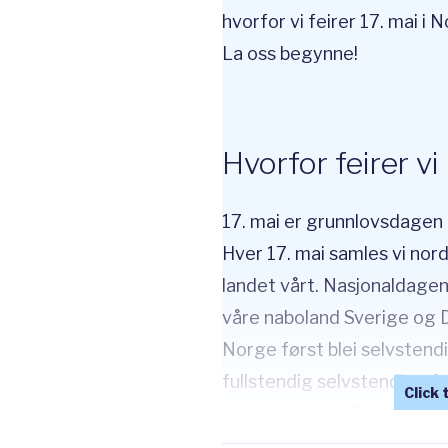
hvorfor vi feirer 17. mai i
La oss begynne!
Hvorfor feirer vi
17. mai er grunnlovsdagen 
Hver 17. mai samles vi nor
landet vårt. Nasjonaldagen
våre naboland Sverige og 
Norge først blei selvstendig
fullstendig selvstendige før
lang union med Danmark, før
union med Sverige. Det at 