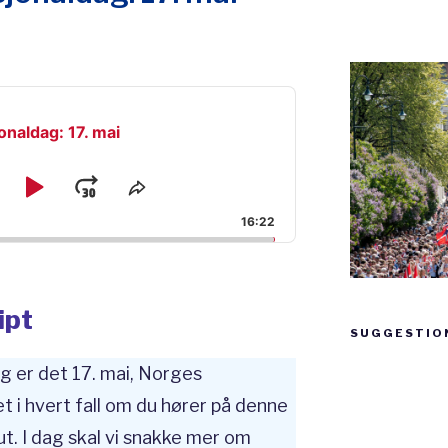
onaldag: 17. mai
kip
Play
Jump
e
Share
ck
This
ackward
Pause
Forward
16:22
Episode
ipt
SUGGESTIO
g er det 17. mai, Norges
Suggestion
box
et i hvert fall om du hører på denne
. I dag skal vi snakke mer om