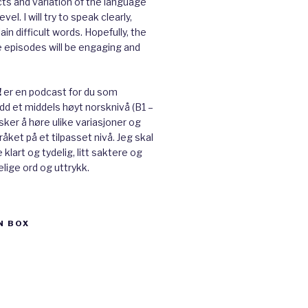
cts and variation of the language
vel. I will try to speak clearly,
ain difficult words. Hopefully, the
e episodes will be engaging and
!
er en podcast for du som
ådd et middels høyt norsknivå (B1 –
ker å høre ulike variasjoner og
råket på et tilpasset nivå. Jeg skal
klart og tydelig, litt saktere og
lige ord og uttrykk.
N BOX