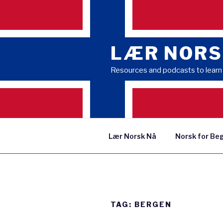
Skip
to
content
LÆR NORS
Resources and podcasts to lear
Lær Norsk Nå
Norsk for Be
TAG:
BERGEN