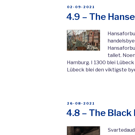
POSTED
02-09-2021
ON
4.9 – The Hanse
Hansaforbu
handelsbyer
Hansaforbun
tallet. Noe
Hamburg. I 1300 blei Lübeck
Lübeck blei den viktigste by
POSTED
26-08-2021
ON
4.8 – The Black
Svartedaud