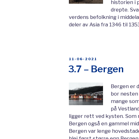
historien i
drepte. Sva
verdens befolkning i middel
deler av Asia fra 1346 til 13
POSTED
11-06-2021
ON
3.7 – Bergen
Bergen er d
bor nesten 
mange som 
på Vestland
ligger rett ved kysten. Som
Bergen også en gammel midde
Bergen var lenge hovedstade
blei først større enn Bergen