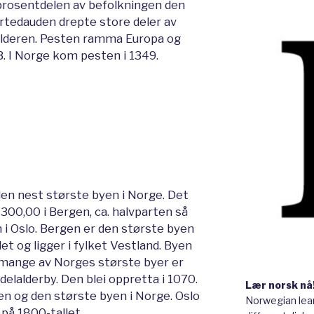
 prosentdelen av befolkningen den
rtedauden drepte store deler av
alderen. Pesten ramma Europa og
53. I Norge kom pesten i 1349.
en nest største byen i Norge. Det
300,00 i Bergen, ca. halvparten så
i Oslo. Bergen er den største byen
et og ligger i fylket Vestland. Byen
 mange av Norges største byer er
lalderby. Den blei oppretta i 1070.
Lær norsk nå
n og den største byen i Norge. Oslo
Norwegian lear
 på 1800-tallet.