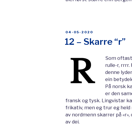
POSTED
04-05-2020
ON
12 – Skarre “r”
Som oftast 
rulle-r, rr
denne lyden
ein betydel
På norsk ka
er den same
fransk og tysk. Lingvistar ka
frikativ, men eg trur eg held
av nordmenn skarrer på «r», 
av dei.