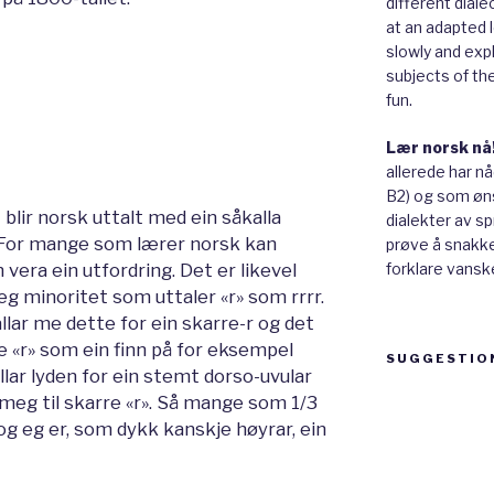
different diale
at an adapted le
slowly and expl
subjects of th
fun.
Lær norsk nå
allerede har n
B2) og som øns
blir norsk uttalt med ein såkalla
dialekter av sp
rr. For mange som lærer norsk kan
prøve å snakke 
 vera ein utfordring. Det er likevel
forklare vanske
eg minoritet som uttaler «r» som rrrr.
llar me dette for ein skarre-r og det
 «r» som ein finn på for eksempel
SUGGESTIO
llar lyden for ein stemt dorso-uvular
 meg til skarre «r». Så mange som 1/3
Suggestion
og eg er, som dykk kanskje høyrar, ein
box