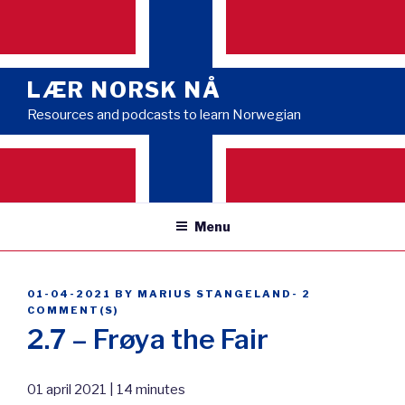
Skip
to
content
LÆR NORSK NÅ
Resources and podcasts to learn Norwegian
Menu
POSTED
01-04-2021
BY
MARIUS STANGELAND
-
2
ON
COMMENT(S)
2.7 – Frøya the Fair
01 april 2021 | 14 minutes