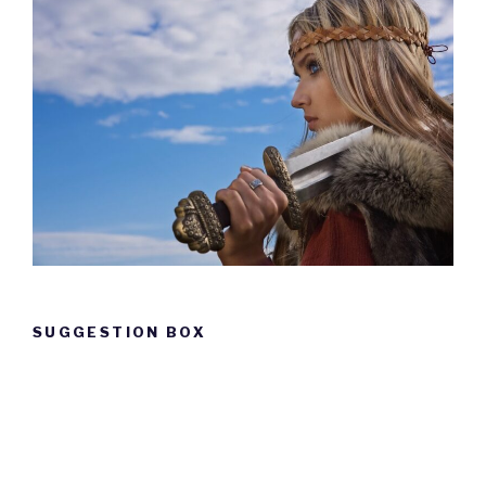
Frøya var veldig glad i
smykker
og gull. Hun
var gudinnen for slike
pyntegjenstander
som
smykker og gull. Et spesielt kjent smykke i
norrøn mytologi er Frøyas smykke
Brisingamen. Det var et smykke som var laga
av fire dverger. Prisen for smykket var at
hver og én
av dvergene skulle få ha sex med
Frøya. Frøya gikk med på å ha sex med
dvergene for å få smykket. Dette viser
SUGGESTION BOX
kanskje litt av den løsaktige Frøya.
Suggestion
box
Frøya var veldig populær i vikingtida. Ved
overgangen
fra norrøn religion til
kristendommen, var kirka spesielt misfornøyd