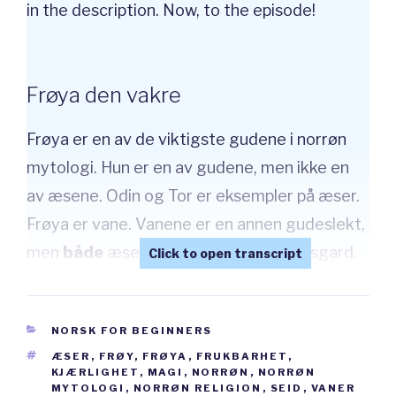
in the description. Now, to the episode!
Frøya den vakre
Frøya er en av de viktigste gudene i norrøn
mytologi. Hun er en av gudene, men ikke en
av æsene. Odin og Tor er eksempler på æser.
Frøya er vane. Vanene er en annen gudeslekt,
men
både
æser
og
vaner kunne bo i Åsgard.
Hun er gudinnen for erotikk,
kjærlighet
og
fruktbarhet
. Fruktbarhet betyr hvor mange
CATEGORIES
NORSK FOR BEGINNERS
barn en kvinne får eller hvor godt planter
TAGS
ÆSER
,
FRØY
,
FRØYA
,
FRUKBARHET
,
vokser i jorda. Frøya er også gudinna for
KJÆRLIGHET
,
MAGI
,
NORRØN
,
NORRØN
MYTOLOGI
,
NORRØN RELIGION
,
SEID
,
VANER
døden. Det er interessant at hun var gudinne