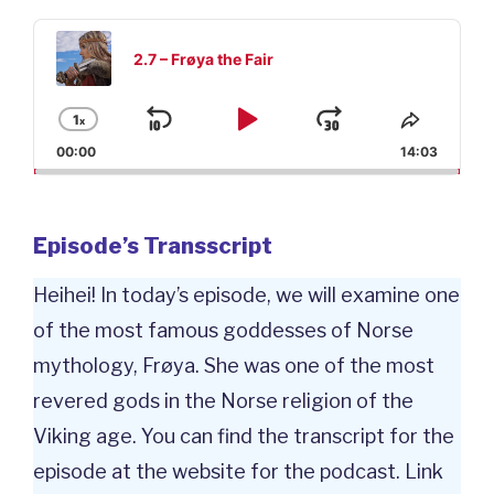
Audio
Player
2.7 – Frøya the Fair
1
x
Skip
Play
Jump
Change
Share
Playback
This
00:00
14:03
Backward
Pause
Forward
Rate
Episod
Episode’s Transscript
Heihei! In today’s episode, we will examine one
of the most famous goddesses of Norse
mythology, Frøya. She was one of the most
revered gods in the Norse religion of the
Viking age. You can find the transcript for the
episode at the website for the podcast. Link