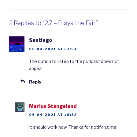
for både liv og død.
2 Replies to “2.7 – Frøya the Fair”
Frøya hadde et nært
forhold
til de døde. De
som døde i krig, gikk enten til Odin eller til
Santiago
Frøya. Dersom man døde i et
slag
, altså at
06-04-2021 AT 03:53
folk sloss mot hverandre, så blei man enten
The option to listen to the podcast does not
sendt til Odins eller Frøyas hall.
Halvparten
appear
av de døde blei sendt til Odins hall Valhall,
Reply
mens den andre halvparten blei sendt til
Frøyas hall Folkvang.
Marius Stangeland
Frøya var også gudinne for fruktbarhet. Hun
06-04-2021 AT 18:32
passet på
at jordbruket gikk bra. Altså at
It should work now. Thanks for notifying me!
bøndene fikk mye mat når de planta og