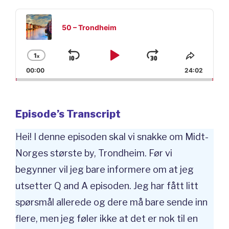
Audio
Player
50 – Trondheim
1
x
Skip
Play
Jump
Change
Share
Playback
This
00:00
24:02
Backward
Pause
Forward
Rate
Episod
Episode’s Transcript
Hei! I denne episoden skal vi snakke om Midt-
Norges største by, Trondheim. Før vi
begynner vil jeg bare informere om at jeg
utsetter Q and A episoden. Jeg har fått litt
spørsmål allerede og dere må bare sende inn
flere, men jeg føler ikke at det er nok til en