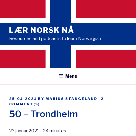
Skip
to
content
LÆR NORSK NÅ
Resources and podcasts to learn Norwegian
Menu
POSTED
25-01-2021
BY
MARIUS STANGELAND
-
2
ON
COMMENT(S)
50 – Trondheim
23 januar 2021 | 24 minutes