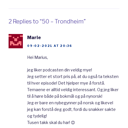
ved en fjord, Trondheimsfjorden. Det er den
tredje lengste fjorden i Norge. Som dere kan
2 Replies to “50 – Trondheim”
se liker Trondheim nummer 3. Elva Nidelven
renner gjennom byen.
Marie
09-02-2021 AT 20:36
Trondheim ligger 63,4° nord. Det er nesten
Hei Marius,
like langt nord som hovedstaden på Island,
jeg liker podcasten din veldig mye!
Reykjavik, eller hovedstaden på Grønland,
Jeg setter et stort pris på, at du også ta teksten
Nuuk. Dette er lenger nord enn Anchorage i
til hver episode! Det hjelper mye å forstå.
Alaska. Trondheim ligger altså langt nord.
Temaene er alltid veldig interessant. Og jeg liker
til å høre både på bokmål og på nynorsk!
Likevel er det ikke så kaldt i byen. Somrene er
Jeg er bare en nybegynner på norsk og likevel
midle med gjennomsnittstemperaturer på ca.
jeg kan forstå deg godt, fordi du snakker sakte
og tydelig!
12-14 grader. På vinteren pleier det å være
Tusen takk skal du har! 😊
gjennomsnittstemperaturer på 0 til -3 grader.