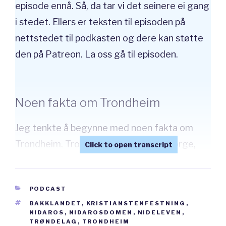
episode ennå. Så, da tar vi det seinere ei gang
i stedet. Ellers er teksten til episoden på
nettstedet til podkasten og dere kan støtte
den på Patreon. La oss gå til episoden.
Noen fakta om Trondheim
Jeg tenkte å begynne med noen fakta om
Trondheim. Trondheim ligger midt i Norge,
altså der Norge begynner å bli smalere hvis
dere ser for dere et kart av Norge. Det ligger
CATEGORIES
PODCAST
i fylket Trøndelag. Byen er den tredje største
TAGS
BAKKLANDET
,
KRISTIANSTENFESTNING
,
byen i Norge med 200 000 innbyggere. Bare
NIDAROS
,
NIDAROSDOMEN
,
NIDELEVEN
,
TRØNDELAG
,
TRONDHEIM
Bergen og Oslo er større. Trondheim ligger