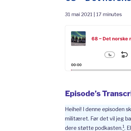
31 mai 2021 | 17 minutes
Audio
Player
68 – Det norske 
1
x
S
Chang
Playba
B
00:00
Rate
Episode’s Transcr
Heihei! I denne episoden s
militæret. Før det vil jeg 
1
dere støtte podkasten.
. E