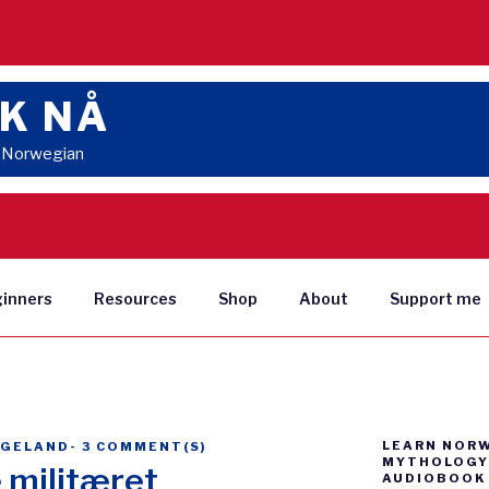
K NÅ
n Norwegian
ginners
Resources
Shop
About
Support me
LEARN NOR
NGELAND
-
3 COMMENT(S)
MYTHOLOGY 
 militæret
AUDIOBOOK