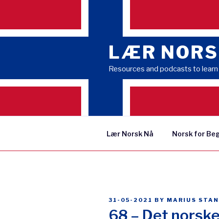
Skip
to
content
LÆR NORS
Resources and podcasts to lear
Lær Norsk Nå
Norsk for Be
POSTED
31-05-2021
BY
MARIUS STA
ON
68 – Det norske