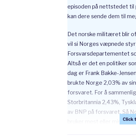
episoden på nettstedet ti
kan dere sende dem til me
Det norske militæret blir o
vil si Norges væpnede styr
Forsvarsdepartementet som
Altså er det en politiker so
dag er Frank Bakke-Jensen 
brukte Norge 2,03% av sin
forsvaret. For å sammenli
Storbritannia 2,43%, Tys
av BNP på forsvaret. Så N
bruker mest eller minst 