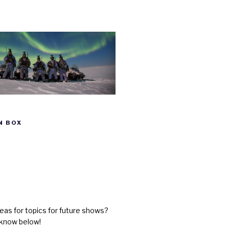
N BOX
eas for topics for future shows?
 know below!