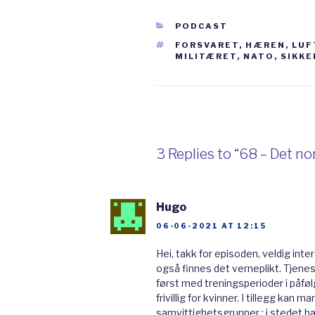
CATEGORIES
PODCAST
Organisering av 
TAGS
FORSVARET
,
HÆREN
,
LUF
MILITÆRET
,
NATO
,
SIKKE
Forsvaret består av flere i
sjøforsvaret, luftforsvare
spesialstyrker og Cyberfo
største av disse. Det er kj
3 Replies to “68 – Det no
kanskje det viktigste ele
norsk landmakt og for nors
Hugo
Altså, de skal passe på at a
06-06-2021 AT 12:15
over deler av landet. Det 
Hei, takk for episoden, veldig inter
grensevakten, for eksempel
også finnes det verneplikt. Tjenest
først med treningsperioder i påføl
har de ansvaret for å besky
frivillig for kvinner. I tillegg kan 
internasjonale operasjoner
samvittighetsgrunner : i stedet har h