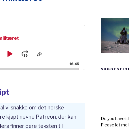
militæret
kip
Play
Jump
e
Share
ck
This
ackward
Pause
Forward
16:45
Episode
SUGGESTIO
Suggestion
box
ipt
kal vi snakke om det norske
bare kjapt nevne Patreon, der kan
Do you have id
Please let me
llers finner dere teksten til