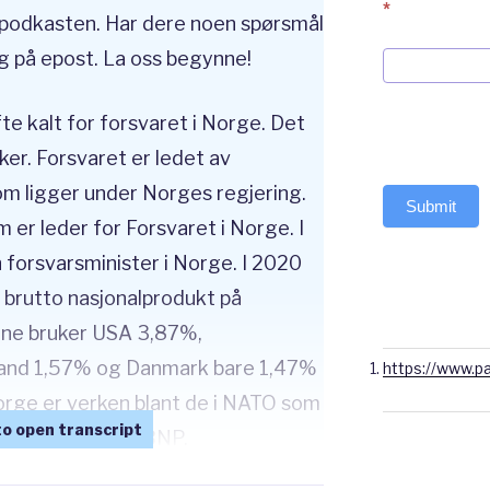
*
l podkasten. Har dere noen spørsmål
g på epost. La oss begynne!
fte kalt for forsvaret i Norge. Det
ker. Forsvaret er ledet av
 ligger under Norges regjering.
Submit
m er leder for Forsvaret i Norge. I
forsvarsminister i Norge. I 2020
 brutto nasjonalprodukt på
gne bruker USA 3,87%,
kland 1,57% og Danmark bare 1,47%
https://www.p
orge er verken blant de i NATO som
sammenligna med BNP.