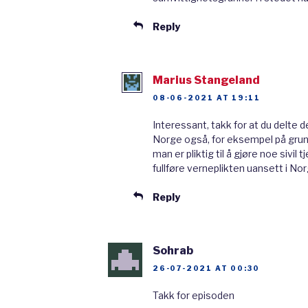
1628, men har gått igjenn
Reply
gang. Etter slutten på den 
hæren minska. Det var ikke
Marius Stangeland
tillegg har det vært en m
08-06-2021 AT 19:11
2000-tallet slik at det sk
Interessant, takk for at du delte d
Norge også, for eksempel på grunn
Sjøforsvaret består av Ma
man er pliktig til å gjøre noe sivi
Norges havområder og inte
fullføre verneplikten uansett i Nor
Hovedbasen for sjøforsvar
Reply
utenfor Bergen. Kronprins
sjøoffiserutdannelse og er 
Sohrab
fredstid er oppgavene til S
26-07-2021 AT 00:30
norsk suverenitet over h
Takk for episoden
og å støtte det sivile sam