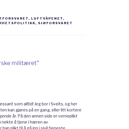
forsvaret
TFORSVARET
,
LUFTVÅPENET
,
RHETSPOLITIKK
,
SJØFORSVARET
nstitusjoner. For eksempel hæren,
t, heimevernet, Forsvarets
rsvaret. Hæren er den eldste og
ernen i det norske forsvaret, altså
rske militæret”
mentet. De har hovedansvaret for
k suverenitet over landterritoriet.
ndre stater ikke skal få kontroll
er hæren som har ansvaret for
essant som alltid! Jeg bor i Sveits, og her
 mot grensa til Russland. I tillegg
en kan gjøres på en gang, eller litt kortere
gende år. På den annen side er verneplikt
tte kongen og bidra til
man nekte å tjene i hæren av
. Hæren ble grunnlagt allerede i
an plikt til å gå inn i sivil tjeneste.