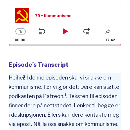
Audio
Player
79 – Kommunisme
1
x
Skip
Play
Jump
Change
Share
Playback
This
00:00
17:42
Backward
Pause
Forward
Rate
Episod
Episode’s Transcript
Heihei! I denne episoden skal vi snakke om
kommunisme. Før vi gjør det: Dere kan støtte
1
podkasten på Patreon.
. Teksten til episoden
finner dere på nettstedet. Lenker til begge er
i deskripsjonen. Ellers kan dere kontakte meg
via epost. Nå, la oss snakke om kommunisme.