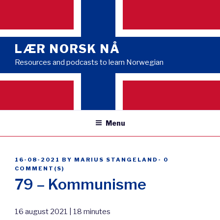
Skip
to
content
LÆR NORSK NÅ
Resources and podcasts to learn Norwegian
Menu
POSTED
16-08-2021
BY
MARIUS STANGELAND
-
0
ON
COMMENT(S)
79 – Kommunisme
16 august 2021 | 18 minutes