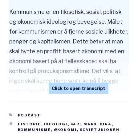
Kommunisme er en filosofisk, sosial, politisk
og økonomisk ideologi og bevegelse. Målet
for kommunismen er å fjerne sosiale ulikheter,
penger og kapitalismen. Dette betyr at man
skal bytte en profitt-basert økonomi med en
økonomi basert på at fellesskapet skal ha
kontroll på produksjonsmidlene. Det vil si at
ingen skal kunne tjene seg rike på å bygge
opp en bedrift basert på et kapitalistisk
system. Ideen bak kommunisme er at sosiale
forskjeller og ulikheter skader samfunnet og
CATEGORIES
PODCAST
fører til at noen veldig få er rike, mens resten
TAGS
HISTORIE
,
IDEOLOGI
,
KARL MARX
,
KINA
,
er langt fattigere. Ifølge kommunismen er
KOMMUNISME
,
ØKONOMI
,
SOVJETUNIONEN