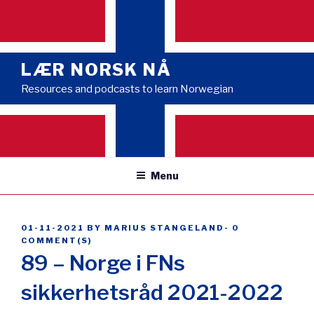
Skip
to
content
LÆR NORSK NÅ
Resources and podcasts to learn Norwegian
Menu
POSTED
01-11-2021
BY
MARIUS STANGELAND
-
0
ON
COMMENT(S)
89 – Norge i FNs
sikkerhetsråd 2021-2022