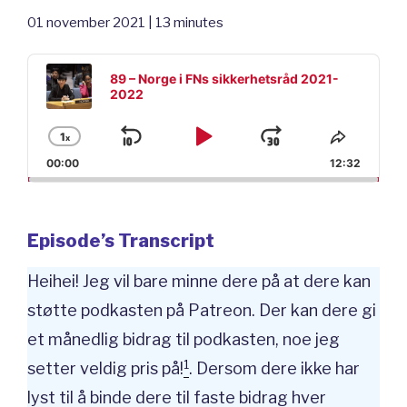
01 november 2021 | 13 minutes
Audio
Player
89 – Norge i FNs sikkerhetsråd 2021-
2022
1
x
Skip
Play
Jump
Change
Share
Playback
This
00:00
12:32
Backward
Pause
Forward
Rate
Episod
Episode’s Transcript
Heihei! Jeg vil bare minne dere på at dere kan
støtte podkasten på Patreon. Der kan dere gi
et månedlig bidrag til podkasten, noe jeg
1
setter veldig pris på!
. Dersom dere ikke har
lyst til å binde dere til faste bidrag hver