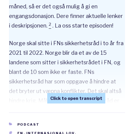
måned, så er det også mulig å gi en
engangsdonasjon. Dere finner aktuelle lenker
2
i deskripsjonen.
. La oss starte episoden!
Norge skal sitte i FNs sikkerhetsråd i to år fra
2021 til 2022. Norge blir da et av de 15
landene som sitter i sikkerhetsrådet i FN, og
blant de 10 som ikke er faste. FNs
sikkerhetsråd har som oppgave å hindre at
det bryter ut væpna konflikter. Det skal altså
hindre krig. Målet med FNs sikkerhetsråd er
at det skal løse internasjonale konflikter med
diplomati, samarbeid og samtaler i stedet for
CATEGORIES
PODCAST
krig og våpen. Likevel kan FNs sikkerhetsråd
TAGS
FN
,
INTERNASJONAL LOV
,